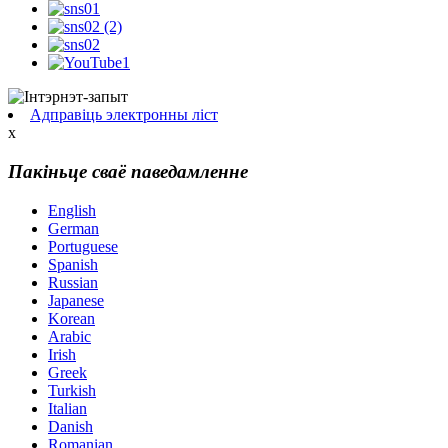
Адправіць электронны ліст
x
Пакіньце сваё паведамленне
English
German
Portuguese
Spanish
Russian
Japanese
Korean
Arabic
Irish
Greek
Turkish
Italian
Danish
Romanian