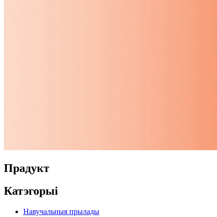
Прадукт
Катэгорыі
Навучальныя прылады