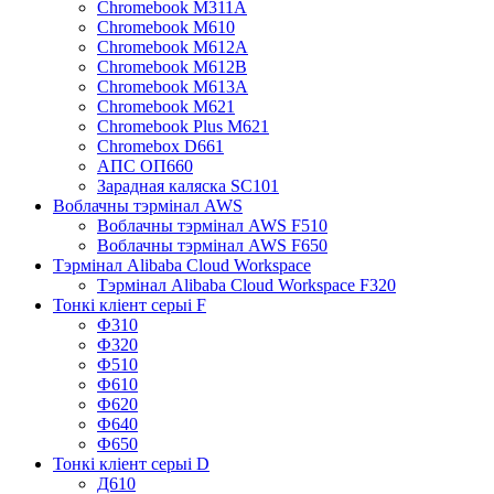
Chromebook M311A
Chromebook M610
Chromebook M612A
Chromebook M612B
Chromebook M613A
Chromebook M621
Chromebook Plus M621
Chromebox D661
АПС ОП660
Зарадная каляска SC101
Воблачны тэрмінал AWS
Воблачны тэрмінал AWS F510
Воблачны тэрмінал AWS F650
Тэрмінал Alibaba Cloud Workspace
Тэрмінал Alibaba Cloud Workspace F320
Тонкі кліент серыі F
Ф310
Ф320
Ф510
Ф610
Ф620
Ф640
Ф650
Тонкі кліент серыі D
Д610