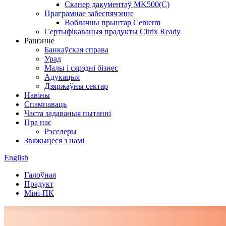
Сканер дакументаў MK500(C)
Праграмнае забеспячэнне
Воблачны прынтар Centerm
Сертыфікаваныя прадукты Citrix Ready
Рашэнне
Банкаўская справа
Урад
Малы і сярэдні бізнес
Адукацыя
Дзяржаўны сектар
Навіны
Спампаваць
Часта задаваныя пытанні
Пра нас
Рэселеры
Звяжыцеся з намі
English
Галоўная
Прадукт
Міні-ПК