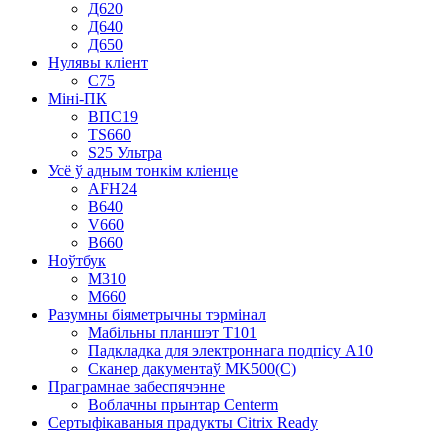
Д620
Д640
Д650
Нулявы кліент
С75
Міні-ПК
ВПС19
TS660
S25 Ультра
Усё ў адным тонкім кліенце
AFH24
В640
V660
В660
Ноўтбук
М310
М660
Разумны біяметрычны тэрмінал
Мабільны планшэт T101
Падкладка для электроннага подпісу A10
Сканер дакументаў MK500(C)
Праграмнае забеспячэнне
Воблачны прынтар Centerm
Сертыфікаваныя прадукты Citrix Ready