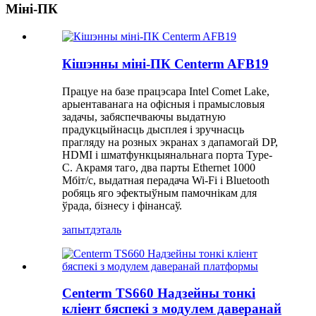
Міні-ПК
Кішэнны міні-ПК Centerm AFB19
Працуе на базе працэсара Intel Comet Lake,
арыентаванага на офісныя і прамысловыя
задачы, забяспечваючы выдатную
прадукцыйнасць дысплея і зручнасць
прагляду на розных экранах з дапамогай DP,
HDMI і шматфункцыянальнага порта Type-
C. Акрамя таго, два парты Ethernet 1000
Мбіт/с, выдатная перадача Wi-Fi і Bluetooth
робяць яго эфектыўным памочнікам для
ўрада, бізнесу і фінансаў.
запыт
дэталь
Centerm TS660 Надзейны тонкі
кліент бяспекі з модулем даверанай