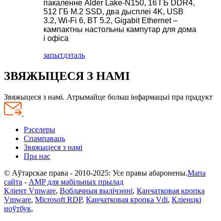
пакаленне Alder Lake-N150, 16 ГБ DDR4,
512 ГБ M.2 SSD, два дысплеі 4K, USB
3.2, Wi-Fi 6, BT 5.2, Gigabit Ethernet –
кампактны настольны кампутар для дома
і офіса
запыт
дэталь
ЗВЯЖЫЦЕСЯ З НАМІ
Звяжыцеся з намі. Атрымайце больш інфармацыі пра прадукт
Рэселеры
Спампаваць
Звяжыцеся з намі
Пра нас
© Аўтарскае права - 2010-2025: Усе правы абаронены.
Мапа
сайта
-
AMP для мабільных прылад
Кліент Vmware
,
Воблачныя вылічэнні
,
Канчатковая кропка
Vmware
,
Microsoft RDP
,
Канчатковая кропка Vdi
,
Кліенцкі
ноўтбук
,