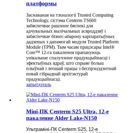
платформы
Заснаваная на тэхналогіі Trusted Computing
Technology, сістэма Centerm TS660
забяспечвае рашэнне бяспекі для
адчувальных вылічальных асяроддзяў і
забяспечвае бізнес-абарону карпаратыўных
дадзеных з дапамогай модуля Trusted Platform
Module (TPM). Тым часам працэсары Intel®
Core™ 12-га пакалення прапануюць
унікальнае спалучэнне прадукцыйнасці і
эфектыўных ядраў, што спрыяе больш
плыўнай і лепшай працы з беспрэцэдэнтнай
новай гібрыднай архітэктурай
прадукцыйнасці.
запыт
дэталь
Міні-ПК Centerm S25 Ultra, 12-е
пакаленне Alder Lake-N150
Ультраміні-ПК Centerm S25, 12-е