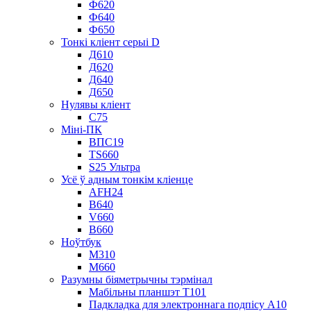
Ф620
Ф640
Ф650
Тонкі кліент серыі D
Д610
Д620
Д640
Д650
Нулявы кліент
С75
Міні-ПК
ВПС19
TS660
S25 Ультра
Усё ў адным тонкім кліенце
AFH24
В640
V660
В660
Ноўтбук
М310
М660
Разумны біяметрычны тэрмінал
Мабільны планшэт T101
Падкладка для электроннага подпісу A10