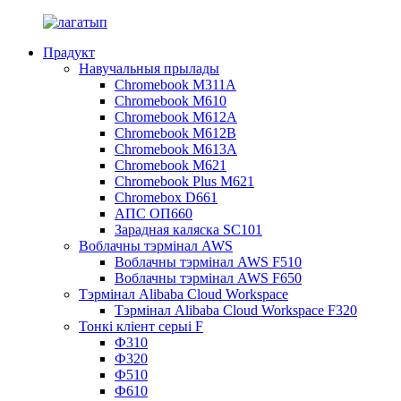
Прадукт
Навучальныя прылады
Chromebook M311A
Chromebook M610
Chromebook M612A
Chromebook M612B
Chromebook M613A
Chromebook M621
Chromebook Plus M621
Chromebox D661
АПС ОП660
Зарадная каляска SC101
Воблачны тэрмінал AWS
Воблачны тэрмінал AWS F510
Воблачны тэрмінал AWS F650
Тэрмінал Alibaba Cloud Workspace
Тэрмінал Alibaba Cloud Workspace F320
Тонкі кліент серыі F
Ф310
Ф320
Ф510
Ф610