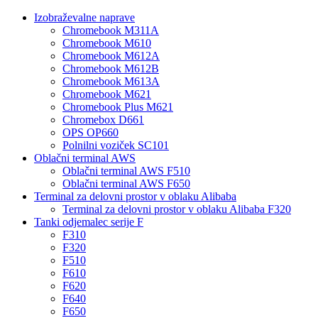
Izobraževalne naprave
Chromebook M311A
Chromebook M610
Chromebook M612A
Chromebook M612B
Chromebook M613A
Chromebook M621
Chromebook Plus M621
Chromebox D661
OPS OP660
Polnilni voziček SC101
Oblačni terminal AWS
Oblačni terminal AWS F510
Oblačni terminal AWS F650
Terminal za delovni prostor v oblaku Alibaba
Terminal za delovni prostor v oblaku Alibaba F320
Tanki odjemalec serije F
F310
F320
F510
F610
F620
F640
F650