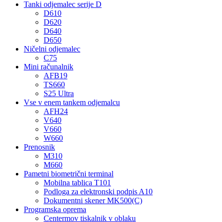
Tanki odjemalec serije D
D610
D620
D640
D650
Ničelni odjemalec
C75
Mini računalnik
AFB19
TS660
S25 Ultra
Vse v enem tankem odjemalcu
AFH24
V640
V660
W660
Prenosnik
M310
M660
Pametni biometrični terminal
Mobilna tablica T101
Podloga za elektronski podpis A10
Dokumentni skener MK500(C)
Programska oprema
Centermov tiskalnik v oblaku