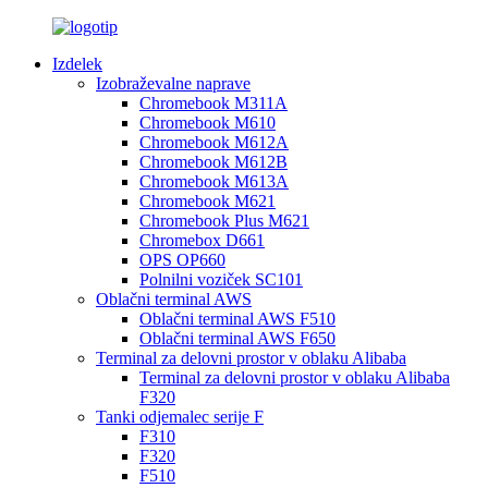
Izdelek
Izobraževalne naprave
Chromebook M311A
Chromebook M610
Chromebook M612A
Chromebook M612B
Chromebook M613A
Chromebook M621
Chromebook Plus M621
Chromebox D661
OPS OP660
Polnilni voziček SC101
Oblačni terminal AWS
Oblačni terminal AWS F510
Oblačni terminal AWS F650
Terminal za delovni prostor v oblaku Alibaba
Terminal za delovni prostor v oblaku Alibaba
F320
Tanki odjemalec serije F
F310
F320
F510