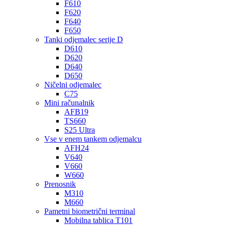
F610
F620
F640
F650
Tanki odjemalec serije D
D610
D620
D640
D650
Ničelni odjemalec
C75
Mini računalnik
AFB19
TS660
S25 Ultra
Vse v enem tankem odjemalcu
AFH24
V640
V660
W660
Prenosnik
M310
M660
Pametni biometrični terminal
Mobilna tablica T101