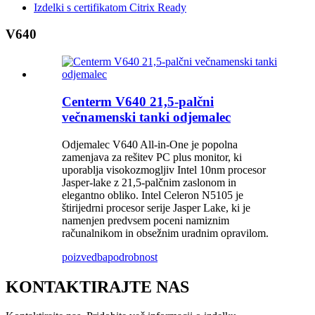
Izdelki s certifikatom Citrix Ready
V640
Centerm V640 21,5-palčni
večnamenski tanki odjemalec
Odjemalec V640 All-in-One je popolna
zamenjava za rešitev PC plus monitor, ki
uporablja visokozmogljiv Intel 10nm procesor
Jasper-lake z 21,5-palčnim zaslonom in
elegantno obliko. Intel Celeron N5105 je
štirijedrni procesor serije Jasper Lake, ki je
namenjen predvsem poceni namiznim
računalnikom in obsežnim uradnim opravilom.
poizvedba
podrobnost
KONTAKTIRAJTE NAS