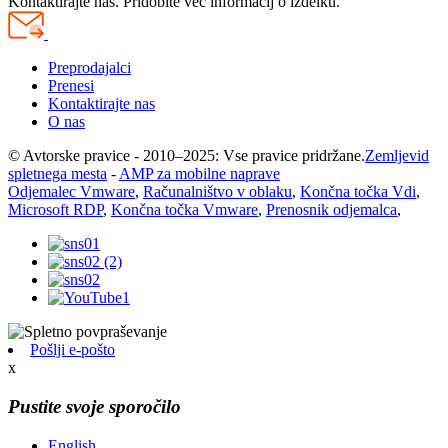
Kontaktirajte nas. Pridobite več informacij o izdelku.
Preprodajalci
Prenesi
Kontaktirajte nas
O nas
© Avtorske pravice - 2010–2025: Vse pravice pridržane.
Zemljevid
spletnega mesta
-
AMP za mobilne naprave
Odjemalec Vmware
,
Računalništvo v oblaku
,
Končna točka Vdi
,
Microsoft RDP
,
Končna točka Vmware
,
Prenosnik odjemalca
,
Pošlji e-pošto
x
Pustite svoje sporočilo
English