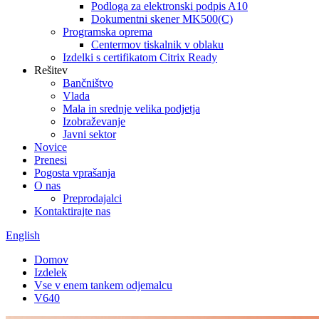
Podloga za elektronski podpis A10
Dokumentni skener MK500(C)
Programska oprema
Centermov tiskalnik v oblaku
Izdelki s certifikatom Citrix Ready
Rešitev
Bančništvo
Vlada
Mala in srednje velika podjetja
Izobraževanje
Javni sektor
Novice
Prenesi
Pogosta vprašanja
O nas
Preprodajalci
Kontaktirajte nas
English
Domov
Izdelek
Vse v enem tankem odjemalcu
V640