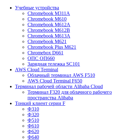
Учебные устройства
Chromebook M311A
Chromebook M610
Chromebook M612A
Chromebook M612B
Chromebook M613A
Chromebook M621
Chromebook Plus M621
Chromebox D661
ОПС ОП660
Зарядная тележка SC101
AWS Cloud Terminal
Облачный терминал AWS F510
AWS Cloud Terminal F650
Терминал рабочей области Alibaba Cloud
Терминал F320 для облачного рабочего
пространства Alibaba
Тонкий клиент серии F
Ф310
Ф320
Ф510
Ф610
Ф620
Ф640