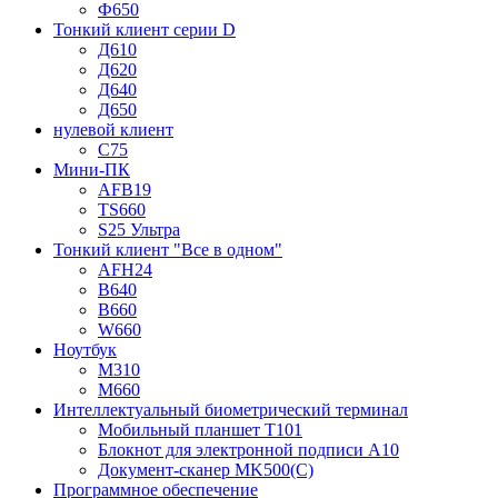
Ф650
Тонкий клиент серии D
Д610
Д620
Д640
Д650
нулевой клиент
C75
Мини-ПК
AFB19
TS660
S25 Ультра
Тонкий клиент "Все в одном"
AFH24
В640
В660
W660
Ноутбук
М310
М660
Интеллектуальный биометрический терминал
Мобильный планшет Т101
Блокнот для электронной подписи A10
Документ-сканер MK500(C)
Программное обеспечение