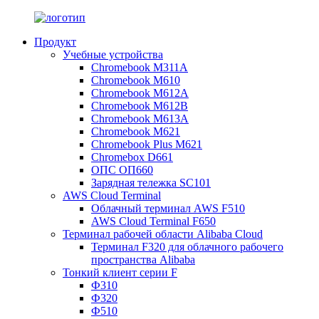
Продукт
Учебные устройства
Chromebook M311A
Chromebook M610
Chromebook M612A
Chromebook M612B
Chromebook M613A
Chromebook M621
Chromebook Plus M621
Chromebox D661
ОПС ОП660
Зарядная тележка SC101
AWS Cloud Terminal
Облачный терминал AWS F510
AWS Cloud Terminal F650
Терминал рабочей области Alibaba Cloud
Терминал F320 для облачного рабочего
пространства Alibaba
Тонкий клиент серии F
Ф310
Ф320
Ф510