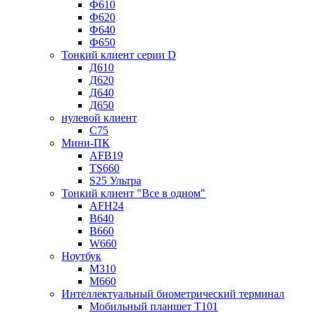
Ф610
Ф620
Ф640
Ф650
Тонкий клиент серии D
Д610
Д620
Д640
Д650
нулевой клиент
C75
Мини-ПК
AFB19
TS660
S25 Ультра
Тонкий клиент "Все в одном"
AFH24
В640
В660
W660
Ноутбук
М310
М660
Интеллектуальный биометрический терминал
Мобильный планшет Т101