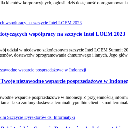
dla klientów korporacyjnych, ogłosili dziś dostępność oprogramowania
dotyczących współpracy na szczycie Intel LOEM 2023
a swój udział w niedawno zakończonym szczycie Intel LOEM Summit 20
stemów, dostawców oprogramowania chmurowego i innych. Jego główn
Twoje niezawodne wsparcie posprzedażowe w Indonez
awodne wsparcie posprzedażowe w Indonezji Z przyjemnością inform
ma. Jako zaufany dostawca terminali typu thin client i smart terminal.