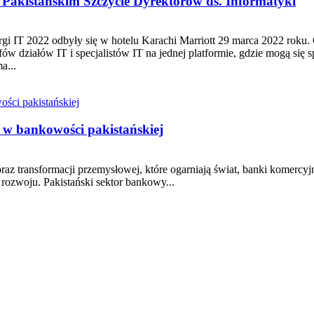
 Pakistańskim Szczycie Dyrektorów ds. Informatyki
argi IT 2022 odbyły się w hotelu Karachi Marriott 29 marca 2022 roku.
w działów IT i specjalistów IT na jednej platformie, gdzie mogą się s
a...
 w bankowości pakistańskiej
oraz transformacji przemysłowej, które ogarniają świat, banki komercy
 rozwoju. Pakistański sektor bankowy...