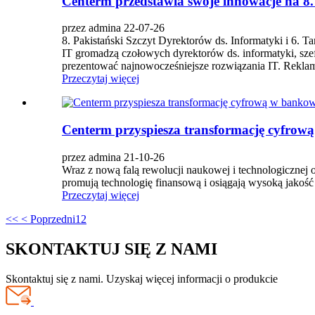
Centerm przedstawia swoje innowacje na 8.
przez admina 22-07-26
8. Pakistański Szczyt Dyrektorów ds. Informatyki i 6. T
IT gromadzą czołowych dyrektorów ds. informatyki, szefó
prezentować najnowocześniejsze rozwiązania IT. Reklam
Przeczytaj więcej
Centerm przyspiesza transformację cyfrową
przez admina 21-10-26
Wraz z nową falą rewolucji naukowej i technologicznej 
promują technologię finansową i osiągają wysoką jakość
Przeczytaj więcej
<<
< Poprzedni
1
2
SKONTAKTUJ SIĘ Z NAMI
Skontaktuj się z nami. Uzyskaj więcej informacji o produkcie