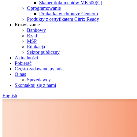
Skaner dokumentów MK500(C)
Oprogramowanie
Drukarka w chmurze Centerm
Produkty z certyfikatem Citrix Ready
Rozwiązanie
Bankowy
Rząd
MŚP
Edukacja
Sektor publiczny
Aktualności
Pobierać
Często zadawane pytania
O nas
Sprzedawcy
Skontaktuj się z nami
English