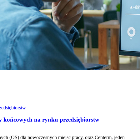
ów końcowych na rynku przedsiębiorstw
jnych (OS) dla nowoczesnych miejsc pracy, oraz Centerm, jeden