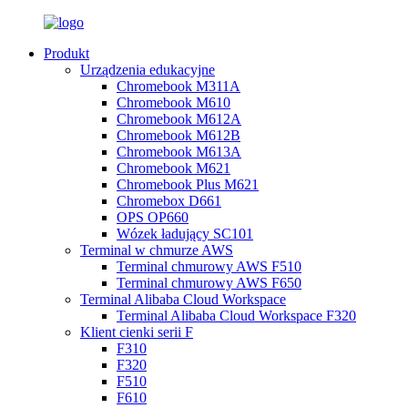
Produkt
Urządzenia edukacyjne
Chromebook M311A
Chromebook M610
Chromebook M612A
Chromebook M612B
Chromebook M613A
Chromebook M621
Chromebook Plus M621
Chromebox D661
OPS OP660
Wózek ładujący SC101
Terminal w chmurze AWS
Terminal chmurowy AWS F510
Terminal chmurowy AWS F650
Terminal Alibaba Cloud Workspace
Terminal Alibaba Cloud Workspace F320
Klient cienki serii F
F310
F320
F510
F610