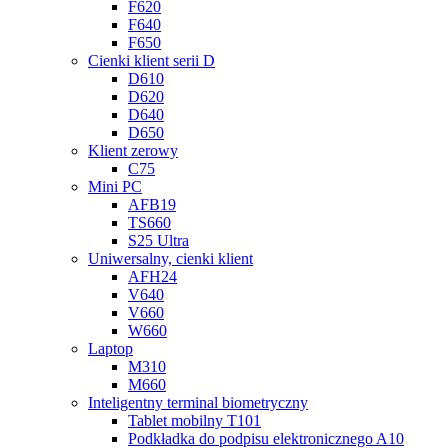
F620
F640
F650
Cienki klient serii D
D610
D620
D640
D650
Klient zerowy
C75
Mini PC
AFB19
TS660
S25 Ultra
Uniwersalny, cienki klient
AFH24
V640
V660
W660
Laptop
M310
M660
Inteligentny terminal biometryczny
Tablet mobilny T101
Podkładka do podpisu elektronicznego A10