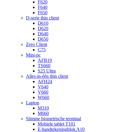
F620
F640
F650
D-serie thin client
D610
D620
D640
D650
Zero Client
C75
Mini-pc
AFB19
TS660
S25 Ultra
Alles-in-één thin client
AFH24
V640
V660
W660
Laptop
M310
M660
Slimme biometrische terminal
Mobiele tablet T101
E-handtekeningblok A10