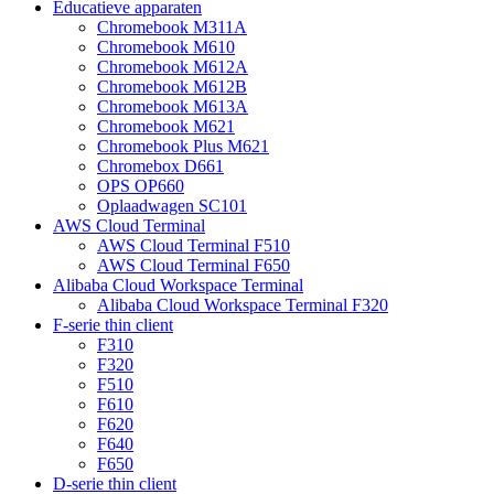
Educatieve apparaten
Chromebook M311A
Chromebook M610
Chromebook M612A
Chromebook M612B
Chromebook M613A
Chromebook M621
Chromebook Plus M621
Chromebox D661
OPS OP660
Oplaadwagen SC101
AWS Cloud Terminal
AWS Cloud Terminal F510
AWS Cloud Terminal F650
Alibaba Cloud Workspace Terminal
Alibaba Cloud Workspace Terminal F320
F-serie thin client
F310
F320
F510
F610
F620
F640
F650
D-serie thin client