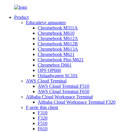
Product
Educatieve apparaten
Chromebook M311A
Chromebook M610
Chromebook M612A
Chromebook M612B
Chromebook M613A
Chromebook M621
Chromebook Plus M621
Chromebox D661
OPS OP660
Oplaadwagen SC101
AWS Cloud Terminal
AWS Cloud Terminal F510
AWS Cloud Terminal F650
Alibaba Cloud Workspace Terminal
Alibaba Cloud Workspace Terminal F320
F-serie thin client
F310
F320
F510
F610