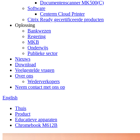
Documentenscanner MK500(C)
Software
Centerm Cloud Printer
Citrix Ready gecertificeerde producten
Oplossing
Bankwezen
Regering
MKB
Onderwijs
Publieke sector
Nieuws
Download
Veelgestelde vragen
Over ons
Wederverkopers
Neem contact met ons op
English
Thuis
Product
Educatieve apparaten
Chromebook M612B