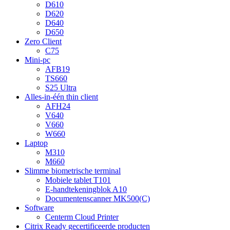
D610
D620
D640
D650
Zero Client
C75
Mini-pc
AFB19
TS660
S25 Ultra
Alles-in-één thin client
AFH24
V640
V660
W660
Laptop
M310
M660
Slimme biometrische terminal
Mobiele tablet T101
E-handtekeningblok A10
Documentenscanner MK500(C)
Software
Centerm Cloud Printer
Citrix Ready gecertificeerde producten