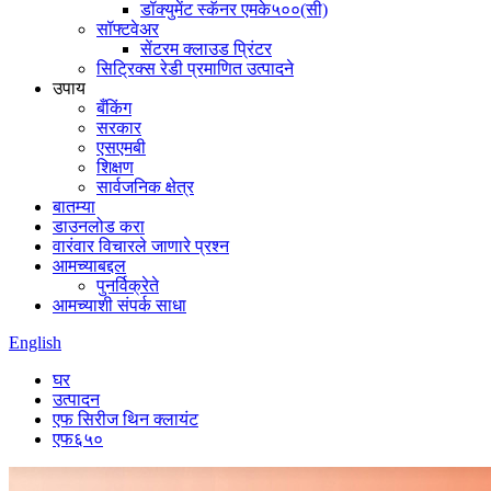
डॉक्युमेंट स्कॅनर एमके५००(सी)
सॉफ्टवेअर
सेंटरम क्लाउड प्रिंटर
सिट्रिक्स रेडी प्रमाणित उत्पादने
उपाय
बँकिंग
सरकार
एसएमबी
शिक्षण
सार्वजनिक क्षेत्र
बातम्या
डाउनलोड करा
वारंवार विचारले जाणारे प्रश्न
आमच्याबद्दल
पुनर्विक्रेते
आमच्याशी संपर्क साधा
English
घर
उत्पादन
एफ सिरीज थिन क्लायंट
एफ६५०