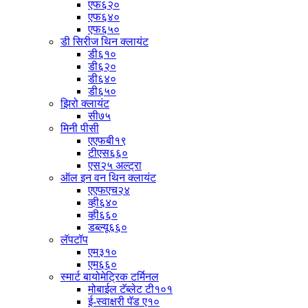
एफ६२०
एफ६४०
एफ६५०
डी सिरीज थिन क्लायंट
डी६१०
डी६२०
डी६४०
डी६५०
झिरो क्लायंट
सी७५
मिनी पीसी
एएफबी१९
टीएस६६०
एस२५ अल्ट्रा
ऑल इन वन थिन क्लायंट
एएफएच२४
व्ही६४०
व्ही६६०
डब्ल्यू६६०
लॅपटॉप
एम३१०
एम६६०
स्मार्ट बायोमेट्रिक टर्मिनल
मोबाईल टॅब्लेट टी१०१
ई-स्वाक्षरी पॅड ए१०