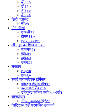
डी६१०
डी६२०
डी६४०
डी६५०
झिरो क्लायंट
सी७५
मिनी पीसी
एएफबी१९
टीएस६६०
एस२५ अल्ट्रा
ऑल इन वन थिन क्लायंट
एएफएच२४
व्ही६४०
व्ही६६०
डब्ल्यू६६०
लॅपटॉप
एम३१०
एम६६०
स्मार्ट बायोमेट्रिक टर्मिनल
मोबाईल टॅब्लेट टी१०१
ई-स्वाक्षरी पॅड ए१०
डॉक्युमेंट स्कॅनर एमके५००(सी)
सॉफ्टवेअर
सेंटरम क्लाउड प्रिंटर
सिट्रिक्स रेडी प्रमाणित उत्पादने