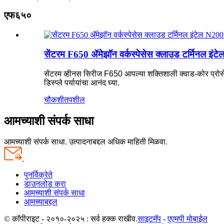
एफ६५०
सेंटरम F650 ॲमेझॉन वर्कस्पेसेस क्लाउड टर्मिनल इंट
सेंटरम व्हीनस सिरीज F650 आपल्या शक्तिशाली क्वाड-कोर प्रोसेस
डिस्प्ले पर्यायांचा आनंद घ्या.
चौकशी
तपशील
आमच्याशी संपर्क साधा
आमच्याशी संपर्क साधा. उत्पादनाबद्दल अधिक माहिती मिळवा.
पुनर्विक्रेते
डाउनलोड करा
आमच्याशी संपर्क साधा
आमच्याबद्दल
© कॉपीराइट - २०१०-२०२५ : सर्व हक्क राखीव.
साइटमॅप
-
एएमपी मोबाईल