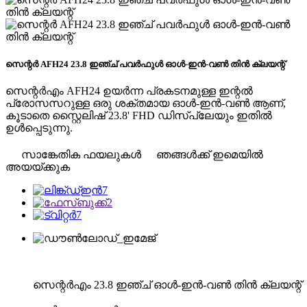
സെന്റർ AFH24 23.8 ഇഞ്ച് പവർഫുൾ ഓൾ-ഇൻ-വൺ തിൻ ക്ലയന്റ്
സെന്റർഎം AFH24 ഉയർന്ന പ്രകടനമുള്ള ഇന്റൽ
പ്രോസസറുള്ള ഒരു ശക്തമായ ഓൾ-ഇൻ-വൺ ആണ്,
കൂടാതെ സ്റ്റൈലിഷ് 23.8' FHD ഡിസ്‌പ്ലേയും ഇതിൽ
ഉൾപ്പെടുന്നു.
സാങ്കേതിക ഫയലുകൾ
ഞങ്ങൾക്ക് ഇമെയിൽ
അയയ്ക്കുക
സെന്റർഎം 23.8 ഇഞ്ച് ഓൾ-ഇൻ-വൺ തിൻ ക്ലയന്റ്