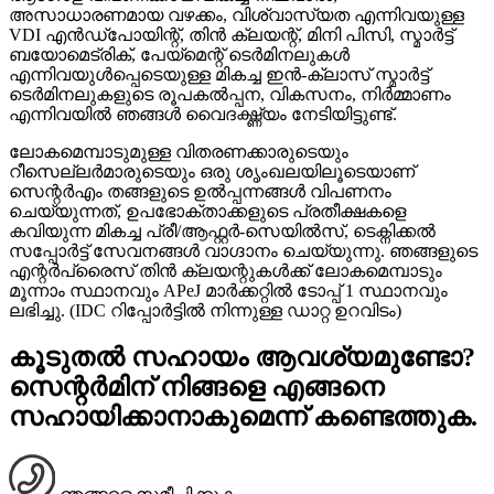
അസാധാരണമായ വഴക്കം, വിശ്വാസ്യത എന്നിവയുള്ള
VDI എൻഡ്‌പോയിന്റ്, തിൻ ക്ലയന്റ്, മിനി പിസി, സ്മാർട്ട്
ബയോമെട്രിക്, പേയ്‌മെന്റ് ടെർമിനലുകൾ
എന്നിവയുൾപ്പെടെയുള്ള മികച്ച ഇൻ-ക്ലാസ് സ്മാർട്ട്
ടെർമിനലുകളുടെ രൂപകൽപ്പന, വികസനം, നിർമ്മാണം
എന്നിവയിൽ ഞങ്ങൾ വൈദഗ്ദ്ധ്യം നേടിയിട്ടുണ്ട്.
ലോകമെമ്പാടുമുള്ള വിതരണക്കാരുടെയും
റീസെല്ലർമാരുടെയും ഒരു ശൃംഖലയിലൂടെയാണ്
സെന്റർഎം തങ്ങളുടെ ഉൽപ്പന്നങ്ങൾ വിപണനം
ചെയ്യുന്നത്, ഉപഭോക്താക്കളുടെ പ്രതീക്ഷകളെ
കവിയുന്ന മികച്ച പ്രീ/ആഫ്റ്റർ-സെയിൽസ്, ടെക്നിക്കൽ
സപ്പോർട്ട് സേവനങ്ങൾ വാഗ്ദാനം ചെയ്യുന്നു. ഞങ്ങളുടെ
എന്റർപ്രൈസ് തിൻ ക്ലയന്റുകൾക്ക് ലോകമെമ്പാടും
മൂന്നാം സ്ഥാനവും APeJ മാർക്കറ്റിൽ ടോപ്പ് 1 സ്ഥാനവും
ലഭിച്ചു. (IDC റിപ്പോർട്ടിൽ നിന്നുള്ള ഡാറ്റ ഉറവിടം)
കൂടുതൽ സഹായം ആവശ്യമുണ്ടോ?
സെന്റർമിന് നിങ്ങളെ എങ്ങനെ
സഹായിക്കാനാകുമെന്ന് കണ്ടെത്തുക.