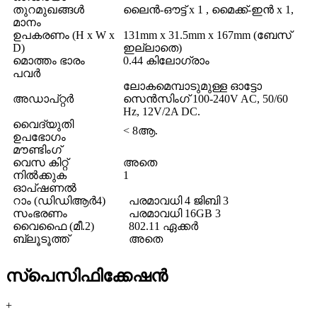
തുറമുഖങ്ങൾ
ലൈൻ-ഔട്ട് x 1 , മൈക്ക്-ഇൻ x 1,
മാനം
ഉപകരണം (H x W x
131mm x 31.5mm x 167mm (ബേസ്
D)
ഇല്ലാതെ)
മൊത്തം ഭാരം
0.44 കിലോഗ്രാം
പവർ
ലോകമെമ്പാടുമുള്ള ഓട്ടോ
അഡാപ്റ്റർ
സെൻസിംഗ് 100-240V AC, 50/60
Hz, 12V/2A DC.
വൈദ്യുതി
< 8ആ.
ഉപഭോഗം
മൗണ്ടിംഗ്
വെസ കിറ്റ്
അതെ
നിൽക്കുക
1
ഓപ്ഷണൽ
റാം (ഡിഡിആർ4)
പരമാവധി 4 ജിബി 3
സംഭരണം
പരമാവധി 16GB 3
വൈഫൈ (മീ.2)
802.11 ഏക്കർ
ബ്ലൂടൂത്ത്
അതെ
സ്പെസിഫിക്കേഷൻ
+