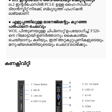
m.2 ഇന്റർഫേസിൽ PCI-E ഉള്ള ഹൈ-സ്പീഡ്
ട്രാൻസ്മിറ്റ് നിരക്ക്, ബ്ലൂടൂത്ത് ഫംഗ്ഷൻ
ലഭ്യമാണ്.
● എളുപ്പത്തിലുള്ള മാനേജ്‌മെന്റും കുറഞ്ഞ
പരിപാലന ചെലവും
WOL പിന്തുണയുള്ള ചിപ്‌സെറ്റ് ഉപയോഗിച്ച്, F320-
നെ റിമോട്ടായി ഉണർത്താനും കൈകാര്യം
ചെയ്യാനും കഴിയും, ഇത് അറ്റകുറ്റപ്പണികളുടെയും
മനുഷ്യശക്തിയുടെയും ചെലവ് ലാഭിക്കും.
കണക്റ്റിവിറ്റി