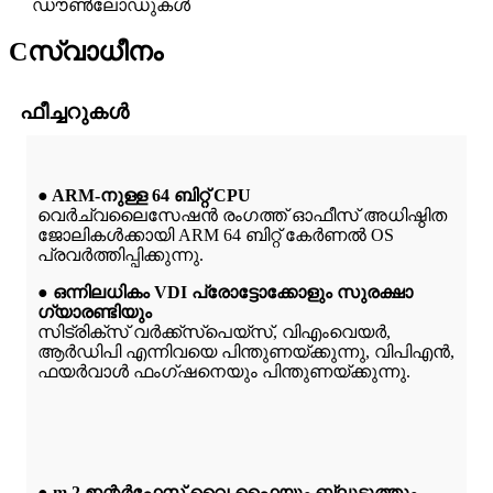
ഡൗണ്‍ലോഡുകൾ
C
സ്വാധീനം
ഫീച്ചറുകൾ
● ARM-നുള്ള 64 ബിറ്റ് CPU
വെർച്വലൈസേഷൻ രംഗത്ത് ഓഫീസ് അധിഷ്ഠിത
ജോലികൾക്കായി ARM 64 ബിറ്റ് കേർണൽ OS
പ്രവർത്തിപ്പിക്കുന്നു.
● ഒന്നിലധികം VDI പ്രോട്ടോക്കോളും സുരക്ഷാ
ഗ്യാരണ്ടിയും
സിട്രിക്സ് വർക്ക്‌സ്‌പെയ്‌സ്, വിഎംവെയർ,
ആർ‌ഡി‌പി എന്നിവയെ പിന്തുണയ്ക്കുന്നു, വിപിഎൻ,
ഫയർവാൾ ഫംഗ്ഷനെയും പിന്തുണയ്ക്കുന്നു.
● m.2 ഇന്റർഫേസ് വൈ-ഫൈയും ബ്ലൂടൂത്തും