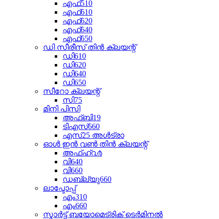
എഫ്510
എഫ്610
എഫ്620
എഫ്640
എഫ്650
ഡി സീരീസ് തിൻ ക്ലയന്റ്
ഡി610
ഡി620
ഡി640
ഡി650
സീറോ ക്ലയന്റ്
സി75
മിനി പിസി
അഫ്ബി19
ടിഎസ്660
എസ്25 അൾട്രാ
ഓൾ ഇൻ വൺ തിൻ ക്ലയന്റ്
അഫ്ഹ്൨൪
വി640
വി660
ഡബ്ല്യു660
ലാപ്ടോപ്പ്
എം310
എം660
സ്മാർട്ട് ബയോമെട്രിക് ടെർമിനൽ