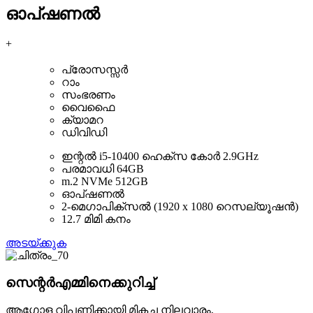
ഓപ്ഷണൽ
+
പ്രോസസ്സർ
റാം
സംഭരണം
വൈഫൈ
ക്യാമറ
ഡിവിഡി
ഇന്റൽ i5-10400 ഹെക്സ കോർ 2.9GHz
പരമാവധി 64GB
m.2 NVMe 512GB
ഓപ്ഷണൽ
2-മെഗാപിക്സൽ (1920 x 1080 റെസല്യൂഷൻ)
12.7 മിമി കനം
അടയ്ക്കുക
സെന്റർഎമ്മിനെക്കുറിച്ച്
ആഗോള വിപണിക്കായി മികച്ച നിലവാരം,