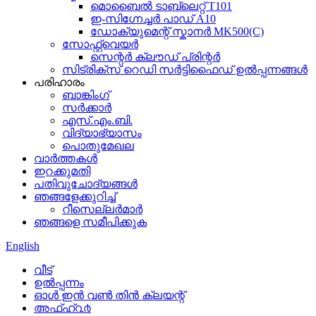
മൊബൈൽ ടാബ്‌ലെറ്റ് T101
ഇ-സിഗ്നേച്ചർ പാഡ് A10
ഡോക്യുമെന്റ് സ്കാനർ MK500(C)
സോഫ്റ്റ്‌വെയർ
സെന്റർ ക്ലൗഡ് പ്രിന്റർ
സിട്രിക്സ് റെഡി സർട്ടിഫൈഡ് ഉൽപ്പന്നങ്ങൾ
പരിഹാരം
ബാങ്കിംഗ്
സർക്കാർ
എസ്.എം.ബി.
വിദ്യാഭ്യാസം
പൊതുമേഖല
വാർത്തകൾ
ഇറക്കുമതി
പതിവുചോദ്യങ്ങൾ
ഞങ്ങളേക്കുറിച്ച്
റീസെല്ലർമാർ
ഞങ്ങളെ സമീപിക്കുക
English
വീട്
ഉൽപ്പന്നം
ഓൾ ഇൻ വൺ തിൻ ക്ലയന്റ്
അഫ്ഹ്൨൪