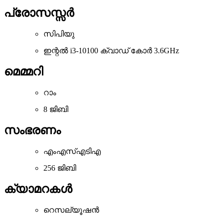
പ്രോസസ്സർ
സിപിയു
ഇന്റൽ i3-10100 ക്വാഡ് കോർ 3.6GHz
മെമ്മറി
റാം
8 ജിബി
സംഭരണം
എംഎസ്എടിഎ
256 ജിബി
ക്യാമറകൾ
റെസല്യൂഷൻ