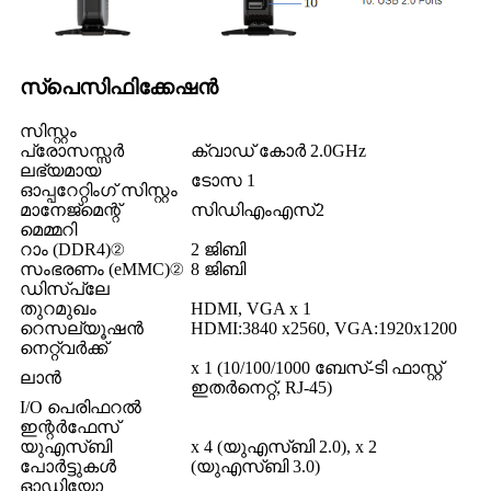
സ്പെസിഫിക്കേഷൻ
സിസ്റ്റം
പ്രോസസ്സർ
ക്വാഡ് കോർ 2.0GHz
ലഭ്യമായ
ടോസ 1
ഓപ്പറേറ്റിംഗ് സിസ്റ്റം
മാനേജ്മെന്റ്
സിഡിഎംഎസ്2
മെമ്മറി
റാം (DDR4)②
2 ജിബി
സംഭരണം (eMMC)②
8 ജിബി
ഡിസ്പ്ലേ
തുറമുഖം
HDMI, VGA x 1
റെസല്യൂഷൻ
HDMI:3840 x2560, VGA:1920x1200
നെറ്റ്‌വർക്ക്
x 1 (10/100/1000 ബേസ്-ടി ഫാസ്റ്റ്
ലാൻ
ഇതർനെറ്റ്, RJ-45)
I/O പെരിഫറൽ
ഇന്റർഫേസ്
യുഎസ്ബി
x 4 (യുഎസ്ബി 2.0), x 2
പോർട്ടുകൾ
(യുഎസ്ബി 3.0)
ഓഡിയോ