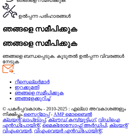
ഞങ്ങളെ സമീപിക്കുക
ഉൽപ്പന്ന പരിഹാരങ്ങൾ
ഞങ്ങളെ സമീപിക്കുക
ഞങ്ങളെ സമീപിക്കുക
ഞങ്ങളെ ബന്ധപ്പെടുക. കൂടുതൽ ഉൽപ്പന്ന വിവരങ്ങൾ
നേടുക
റീസെല്ലർമാർ
ഇറക്കുമതി
ഞങ്ങളെ സമീപിക്കുക
ഞങ്ങളേക്കുറിച്ച്
© പകർപ്പവകാശം - 2010-2025 : എല്ലാ അവകാശങ്ങളും
നിക്ഷിപ്തം.
സൈറ്റ്മാപ്പ്
-
AMP മൊബൈൽ
ക്ലയന്റ് ലാപ്‌ടോപ്പ്
,
ക്ലൗഡ് കമ്പ്യൂട്ടിംഗ്
,
വിഡിഐ
എൻഡ്‌പോയിന്റ്
,
മൈക്രോസോഫ്റ്റ് ആർഡിപി
,
ക്ലയന്റ്
വിഎംവെയർ
,
വിഎംവെയർ എൻഡ്‌പോയിന്റ്
,