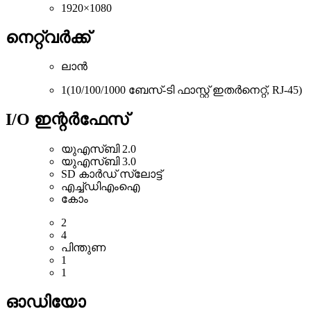
1920×1080
നെറ്റ്‌വർക്ക്
ലാൻ
1(10/100/1000 ബേസ്-ടി ഫാസ്റ്റ് ഇതർനെറ്റ്, RJ-45)
I/O ഇന്റർഫേസ്
യുഎസ്ബി 2.0
യുഎസ്ബി 3.0
SD കാർഡ് സ്ലോട്ട്
എച്ച്ഡിഎംഐ
കോം
2
4
പിന്തുണ
1
1
ഓഡിയോ