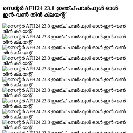
സെന്റർ AFH24 23.8 ഇഞ്ച് പവർഫുൾ ഓൾ-
ഇൻ-വൺ തിൻ ക്ലയന്റ്