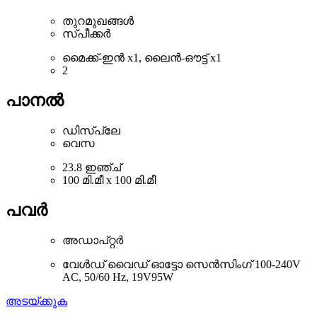
തുറമുഖങ്ങൾ
സ്പീക്കർ
മൈക്ക്-ഇൻ x1, ലൈൻ-ഔട്ട് x1
2
പാനൽ
ഡിസ്പ്ലേ
വെസ
23.8 ഇഞ്ച്
100 മി.മീ x 100 മി.മീ
പവർ
അഡാപ്റ്റർ
വേൾഡ് വൈഡ് ഓട്ടോ സെൻസിംഗ് 100-240V
AC, 50/60 Hz, 19V95W
അടയ്ക്കുക