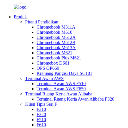
Produk
Piranti Pendidikan
Chromebook M311A
Chromebook M610
Chromebook M612A
Chromebook M612B
Chromebook M613A
Chromebook M621
Chromebook Plus M621
Chromebox D661
OPS OP660
Kranjang Pangisi Daya SC101
Terminal Awan AWS
Terminal Awan AWS F510
Terminal Awan AWS F650
Terminal Ruang Kerja Awan Alibaba
Terminal Ruang Kerja Awan Alibaba F320
Klien Tipis Seri F
F310
F320
F510
F610