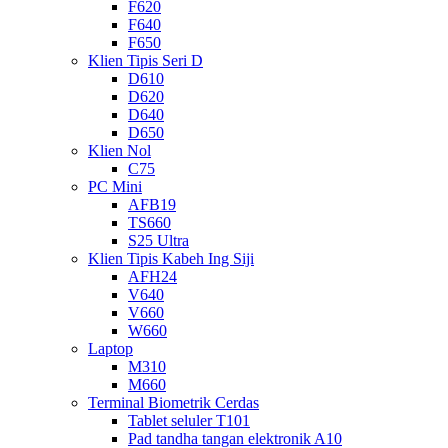
F620
F640
F650
Klien Tipis Seri D
D610
D620
D640
D650
Klien Nol
C75
PC Mini
AFB19
TS660
S25 Ultra
Klien Tipis Kabeh Ing Siji
AFH24
V640
V660
W660
Laptop
M310
M660
Terminal Biometrik Cerdas
Tablet seluler T101
Pad tandha tangan elektronik A10