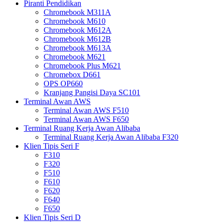
Piranti Pendidikan
Chromebook M311A
Chromebook M610
Chromebook M612A
Chromebook M612B
Chromebook M613A
Chromebook M621
Chromebook Plus M621
Chromebox D661
OPS OP660
Kranjang Pangisi Daya SC101
Terminal Awan AWS
Terminal Awan AWS F510
Terminal Awan AWS F650
Terminal Ruang Kerja Awan Alibaba
Terminal Ruang Kerja Awan Alibaba F320
Klien Tipis Seri F
F310
F320
F510
F610
F620
F640
F650
Klien Tipis Seri D