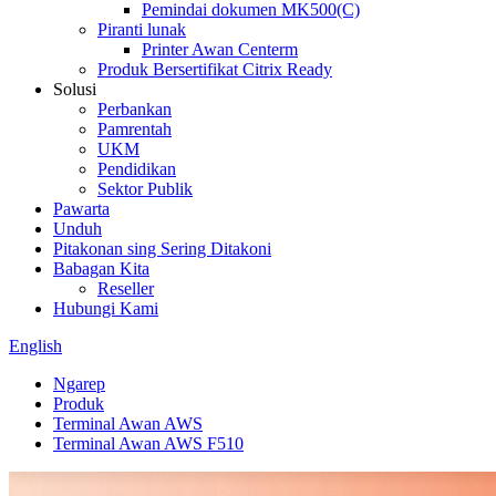
Pemindai dokumen MK500(C)
Piranti lunak
Printer Awan Centerm
Produk Bersertifikat Citrix Ready
Solusi
Perbankan
Pamrentah
UKM
Pendidikan
Sektor Publik
Pawarta
Unduh
Pitakonan sing Sering Ditakoni
Babagan Kita
Reseller
Hubungi Kami
English
Ngarep
Produk
Terminal Awan AWS
Terminal Awan AWS F510