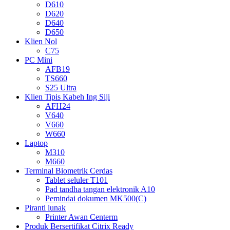
D610
D620
D640
D650
Klien Nol
C75
PC Mini
AFB19
TS660
S25 Ultra
Klien Tipis Kabeh Ing Siji
AFH24
V640
V660
W660
Laptop
M310
M660
Terminal Biometrik Cerdas
Tablet seluler T101
Pad tandha tangan elektronik A10
Pemindai dokumen MK500(C)
Piranti lunak
Printer Awan Centerm
Produk Bersertifikat Citrix Ready