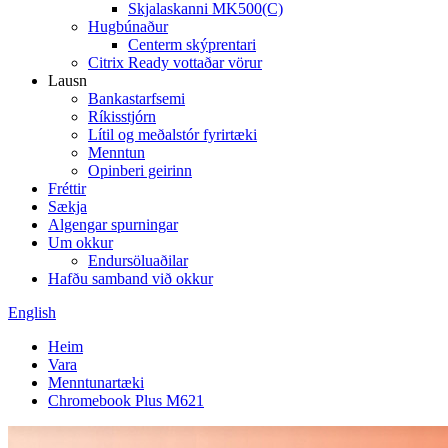
Skjalaskanni MK500(C)
Hugbúnaður
Centerm skýprentari
Citrix Ready vottaðar vörur
Lausn
Bankastarfsemi
Ríkisstjórn
Lítil og meðalstór fyrirtæki
Menntun
Opinberi geirinn
Fréttir
Sækja
Algengar spurningar
Um okkur
Endursöluaðilar
Hafðu samband við okkur
English
Heim
Vara
Menntunartæki
Chromebook Plus M621