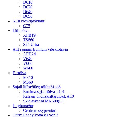
D610
D620
D640
D650
Núll viðskiptavinur
C75
Lítill tölva
AFB19
TS660
S25 Ultra
Allt í einum þunnum viðskiptavin
AFH24
V640
V660
W660
Fartölva
M310
M660
Snjall líffræðileg tölfræðistöð
Farsíma spjaldtölva T101
Rafræn undirskriftarblokk A10
Skjalaskanni MK500(C)
Hugbúnaður
Centerm skýprentari
Citrix Ready vottaðar vörur