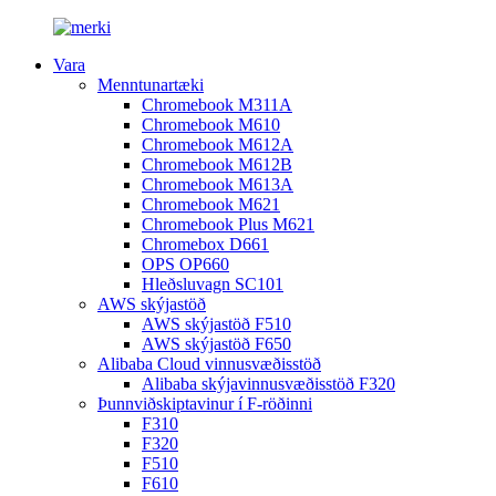
Vara
Menntunartæki
Chromebook M311A
Chromebook M610
Chromebook M612A
Chromebook M612B
Chromebook M613A
Chromebook M621
Chromebook Plus M621
Chromebox D661
OPS OP660
Hleðsluvagn SC101
AWS skýjastöð
AWS skýjastöð F510
AWS skýjastöð F650
Alibaba Cloud vinnusvæðisstöð
Alibaba skýjavinnusvæðisstöð F320
Þunnviðskiptavinur í F-röðinni
F310
F320
F510
F610