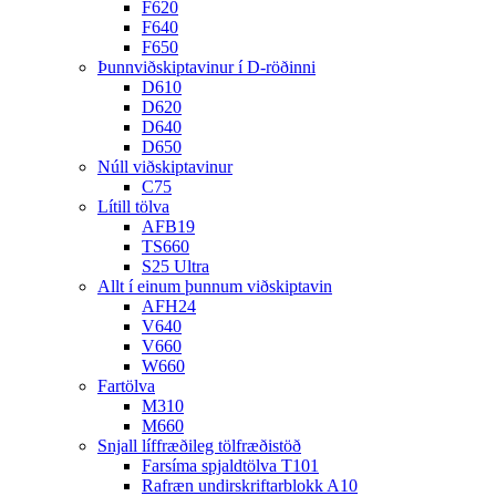
F620
F640
F650
Þunnviðskiptavinur í D-röðinni
D610
D620
D640
D650
Núll viðskiptavinur
C75
Lítill tölva
AFB19
TS660
S25 Ultra
Allt í einum þunnum viðskiptavin
AFH24
V640
V660
W660
Fartölva
M310
M660
Snjall líffræðileg tölfræðistöð
Farsíma spjaldtölva T101
Rafræn undirskriftarblokk A10