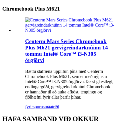
Chromebook Plus M621
Centerm Mars Series Chromebook
Plus M621 gervigreindarknúinn 14
tommu Intel® Core™ i3-N305
örgjörvi
Bættu stafræna upplifun þína með Centerm
Chromebook Plus M621, sem er með nýjustu
Intel® Core™ i3-N305 örgjörva. Þessi glæsilegi,
endingargóði, gervigreindarknúni Chromebook
er hannaður til að auka afköst, tengingu og
fjölhæfni fyrir allar þarfir þínar.
fyrirspurn
smáatriði
HAFA SAMBAND VIÐ OKKUR