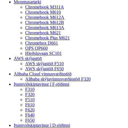
Menntunartæki
Chromebook M311A
Chromebook M610
Chromebook M612A
Chromebook M612B
Chromebook M613A
Chromebook M621
Chromebook Plus M621
Chromebox D661
OPS OP660
Hleðsluvagn SC101
AWS skýjastöð
AWS skýjastöð F510
AWS skýjastöð F650
Alibaba Cloud vinnusvæðisstöð
Alibaba skýjavinnusvæðisstöð F320
Þunnviðskiptavinur í F-röðinni
F310
F320
F510
F610
F620
F640
F650
Þunnviðskiptavinur í D-röðinni