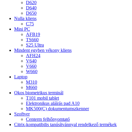
D620
D640
D650
Nulla kliens
C75
Mini PC
AFB19
TS660
S25 Ultra
Mindent egyben vékony kliens
AFH24
V640
V660
W660
Laptop
M310
M660
Okos biometrikus terminál
T101 mobil tablet
Elektronikus aláírás pad A10
MK500(C) dokumentumszkenner
Szoftver
Centerm felhőnyomtató
Citrix-kompatibilis tanúsítvánnyal rendelkező termékek