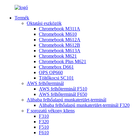
Termék
Oktatási eszközök
Chromebook M311A
Chromebook M610
Chromebook M612A
Chromebook M612B
Chromebook M613A
Chromebook M621
Chromebook Plus M621
Chromebox D661
OPS OP660
Töltőkocsi SC101
AWS felhőterminál
AWS felhőterminál F510
AWS felhőterminál F650
Alibaba felhőalapú munkaterület-terminál
Alibaba felhőalapú munkaterület-terminál F320
F sorozatú vékony kliens
F310
F320
F510
F610