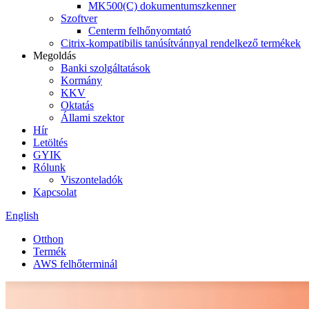
MK500(C) dokumentumszkenner
Szoftver
Centerm felhőnyomtató
Citrix-kompatibilis tanúsítvánnyal rendelkező termékek
Megoldás
Banki szolgáltatások
Kormány
KKV
Oktatás
Állami szektor
Hír
Letöltés
GYIK
Rólunk
Viszonteladók
Kapcsolat
English
Otthon
Termék
AWS felhőterminál