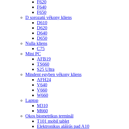
F620
F640
F650
D sorozatú vékony kliens
D610
D620
D640
D650
Nulla kliens
C75
Mini PC
AFB19
TS660
S25 Ultra
Mindent egyben vékony kliens
AFH24
V640
V660
W660
Laptop
M310
M660
Okos biometrikus terminál
T101 mobil tablet
Elektronikus aláírás pad A10