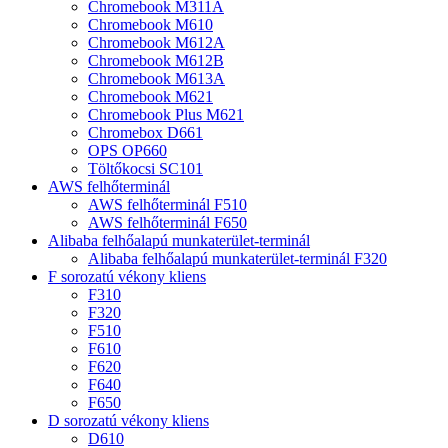
Chromebook M311A
Chromebook M610
Chromebook M612A
Chromebook M612B
Chromebook M613A
Chromebook M621
Chromebook Plus M621
Chromebox D661
OPS OP660
Töltőkocsi SC101
AWS felhőterminál
AWS felhőterminál F510
AWS felhőterminál F650
Alibaba felhőalapú munkaterület-terminál
Alibaba felhőalapú munkaterület-terminál F320
F sorozatú vékony kliens
F310
F320
F510
F610
F620
F640
F650
D sorozatú vékony kliens
D610