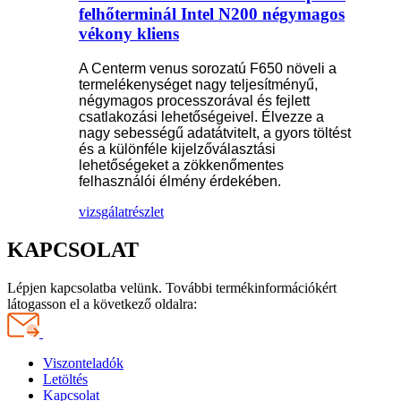
felhőterminál Intel N200 négymagos
vékony kliens
A Centerm venus sorozatú F650 növeli a
termelékenységet nagy teljesítményű,
négymagos processzorával és fejlett
csatlakozási lehetőségeivel. Élvezze a
nagy sebességű adatátvitelt, a gyors töltést
és a különféle kijelzőválasztási
lehetőségeket a zökkenőmentes
felhasználói élmény érdekében.
vizsgálat
részlet
KAPCSOLAT
Lépjen kapcsolatba velünk. További termékinformációkért
látogasson el a következő oldalra:
Viszonteladók
Letöltés
Kapcsolat