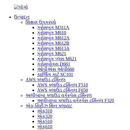
ઉત્પાદન
શિક્ષણ ઉપકરણો
ક્રોમબુક M311A
ક્રોમબુક M610
ક્રોમબુક M612A
ક્રોમબુક M612B
ક્રોમબુક M613A
ક્રોમબુક M621
ક્રોમબુક પ્લસ M621
ક્રોમબોક્સ D661
ઓપીએસ ઓપી660
ચાર્જિંગ કાર્ટ SC101
AWS ક્લાઉડ ટર્મિનલ
AWS ક્લાઉડ ટર્મિનલ F510
AWS ક્લાઉડ ટર્મિનલ F650
અલીબાબા ક્લાઉડ વર્કસ્પેસ ટર્મિનલ
અલીબાબા ક્લાઉડ વર્કસ્પેસ ટર્મિનલ F320
એફ સિરીઝ થિન ક્લાયંટ
એફ310
એફ320
એફ510
એફ610