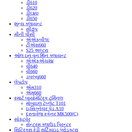
ડી610
ડી620
ડી૬૪૦
ડી650
શૂન્ય ક્લાયન્ટ
સી૭૫
મીની પીસી
એએફબી૧૯
ટીએસ660
S25 અલ્ટ્રા
ઓલ ઇન વન થિન ક્લાયન્ટ
એએફએચ૨૪
વી640
વી660
ડબલ્યુ660
લેપટોપ
એમ310
એમ660
સ્માર્ટ બાયોમેટ્રિક ટર્મિનલ
મોબાઇલ ટેબ્લેટ T101
ઇ-સિગ્નેચર પેડ A10
દસ્તાવેજ સ્કેનર MK500(C)
સોફ્ટવેર
સેન્ટરમ ક્લાઉડ પ્રિન્ટર
સિટ્રિક્સ રેડી સર્ટિફાઇડ પ્રોડક્ટ્સ