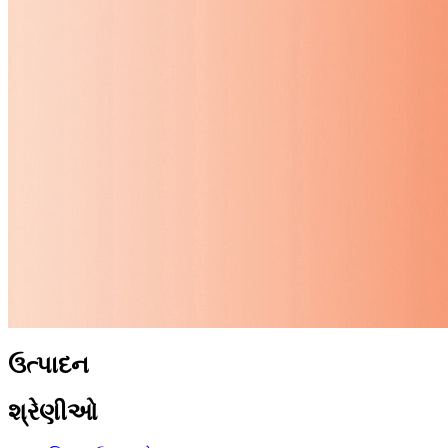
ઉત્પાદન
શ્રેણીઓ