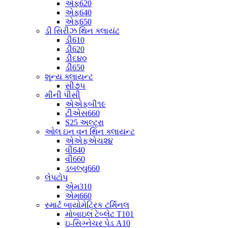
એફ620
એફ640
એફ650
ડી સિરીઝ થિન ક્લાયંટ
ડી610
ડી620
ડી૬૪૦
ડી650
શૂન્ય ક્લાયન્ટ
સી૭૫
મીની પીસી
એએફબી૧૯
ટીએસ660
S25 અલ્ટ્રા
ઓલ ઇન વન થિન ક્લાયન્ટ
એએફએચ૨૪
વી640
વી660
ડબલ્યુ660
લેપટોપ
એમ310
એમ660
સ્માર્ટ બાયોમેટ્રિક ટર્મિનલ
મોબાઇલ ટેબ્લેટ T101
ઇ-સિગ્નેચર પેડ A10