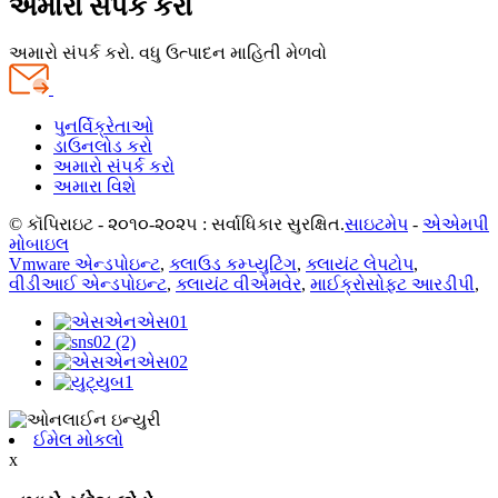
અમારો સંપર્ક કરો
અમારો સંપર્ક કરો. વધુ ઉત્પાદન માહિતી મેળવો
પુનર્વિક્રેતાઓ
ડાઉનલોડ કરો
અમારો સંપર્ક કરો
અમારા વિશે
© કૉપિરાઇટ - ૨૦૧૦-૨૦૨૫ : સર્વાધિકાર સુરક્ષિત.
સાઇટમેપ
-
એએમપી
મોબાઇલ
Vmware એન્ડપોઇન્ટ
,
ક્લાઉડ કમ્પ્યુટિંગ
,
ક્લાયંટ લેપટોપ
,
વીડીઆઈ એન્ડપોઇન્ટ
,
ક્લાયંટ વીએમવેર
,
માઈક્રોસોફ્ટ આરડીપી
,
ઈમેલ મોકલો
x