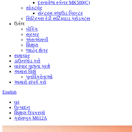
દસ્તાવેજ સ્કેનર MK500(C)
સોફ્ટવેર
સેન્ટરમ ક્લાઉડ પ્રિન્ટર
સિટ્રિક્સ રેડી સર્ટિફાઇડ પ્રોડક્ટ્સ
ઉકેલ
બેંકિંગ
સરકાર
એસએમબી
શિક્ષણ
જાહેર ક્ષેત્ર
સમાચાર
ડાઉનલોડ કરો
વારંવાર પૂછાતા પ્રશ્નો
અમારા વિશે
પુનર્વિક્રેતાઓ
અમારો સંપર્ક કરો
English
ઘર
ઉત્પાદન
શિક્ષણ ઉપકરણો
ક્રોમબુક M612A