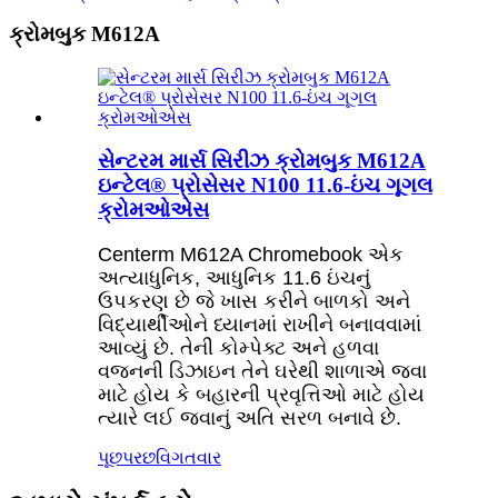
ક્રોમબુક M612A
સેન્ટરમ માર્સ સિરીઝ ક્રોમબુક M612A
ઇન્ટેલ® પ્રોસેસર N100 11.6-ઇંચ ગૂગલ
ક્રોમઓએસ
Centerm M612A Chromebook એક
અત્યાધુનિક, આધુનિક 11.6 ઇંચનું
ઉપકરણ છે જે ખાસ કરીને બાળકો અને
વિદ્યાર્થીઓને ધ્યાનમાં રાખીને બનાવવામાં
આવ્યું છે. તેની કોમ્પેક્ટ અને હળવા
વજનની ડિઝાઇન તેને ઘરેથી શાળાએ જવા
માટે હોય કે બહારની પ્રવૃત્તિઓ માટે હોય
ત્યારે લઈ જવાનું અતિ સરળ બનાવે છે.
પૂછપરછ
વિગતવાર