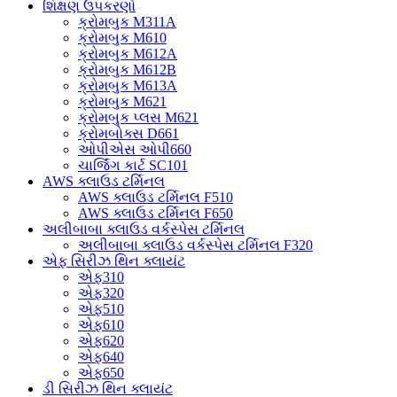
શિક્ષણ ઉપકરણો
ક્રોમબુક M311A
ક્રોમબુક M610
ક્રોમબુક M612A
ક્રોમબુક M612B
ક્રોમબુક M613A
ક્રોમબુક M621
ક્રોમબુક પ્લસ M621
ક્રોમબોક્સ D661
ઓપીએસ ઓપી660
ચાર્જિંગ કાર્ટ SC101
AWS ક્લાઉડ ટર્મિનલ
AWS ક્લાઉડ ટર્મિનલ F510
AWS ક્લાઉડ ટર્મિનલ F650
અલીબાબા ક્લાઉડ વર્કસ્પેસ ટર્મિનલ
અલીબાબા ક્લાઉડ વર્કસ્પેસ ટર્મિનલ F320
એફ સિરીઝ થિન ક્લાયંટ
એફ310
એફ320
એફ510
એફ610
એફ620
એફ640
એફ650
ડી સિરીઝ થિન ક્લાયંટ