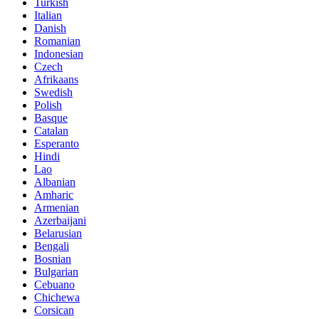
Turkish
Italian
Danish
Romanian
Indonesian
Czech
Afrikaans
Swedish
Polish
Basque
Catalan
Esperanto
Hindi
Lao
Albanian
Amharic
Armenian
Azerbaijani
Belarusian
Bengali
Bosnian
Bulgarian
Cebuano
Chichewa
Corsican