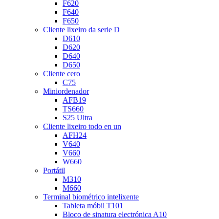
F620
F640
F650
Cliente lixeiro da serie D
D610
D620
D640
D650
Cliente cero
C75
Miniordenador
AFB19
TS660
S25 Ultra
Cliente lixeiro todo en un
AFH24
V640
V660
W660
Portátil
M310
M660
Terminal biométrico intelixente
Tableta móbil T101
Bloco de sinatura electrónica A10