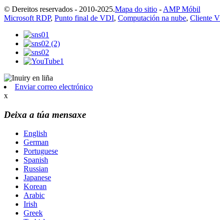
© Dereitos reservados - 2010-2025.
Mapa do sitio
-
AMP Móbil
Microsoft RDP
,
Punto final de VDI
,
Computación na nube
,
Cliente 
Enviar correo electrónico
x
Deixa a túa mensaxe
English
German
Portuguese
Spanish
Russian
Japanese
Korean
Arabic
Irish
Greek