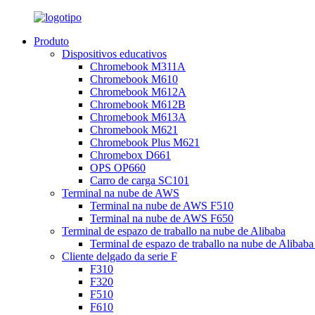
Produto
Dispositivos educativos
Chromebook M311A
Chromebook M610
Chromebook M612A
Chromebook M612B
Chromebook M613A
Chromebook M621
Chromebook Plus M621
Chromebox D661
OPS OP660
Carro de carga SC101
Terminal na nube de AWS
Terminal na nube de AWS F510
Terminal na nube de AWS F650
Terminal de espazo de traballo na nube de Alibaba
Terminal de espazo de traballo na nube de Alibab
Cliente delgado da serie F
F310
F320
F510
F610