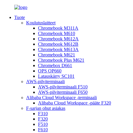
Tuote
Koulutuslaitteet
Chromebook M311A
Chromebook M610
Chromebook M612A
Chromebook M612B
Chromebook M613A
Chromebook M621
Chromebook Plus M621
Chromebox D661
OPS OP660
Latauskärry SC101
AWS-pilviterminaali
AWS-pilviterminaali F510
AWS-pilviterminaali F650
Alibaba Cloud Workspace -terminaali
Alibaba Cloud Workspace -pääte F320
F-sarjan ohut asiakas
F310
F320
F510
F610