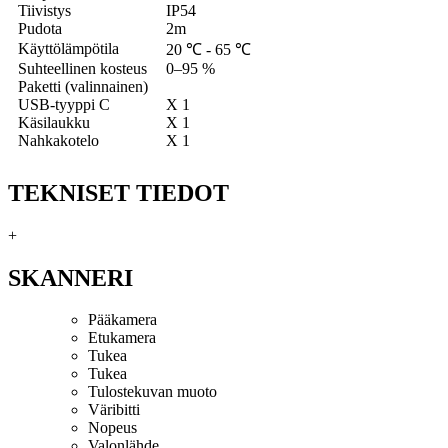
Tiivistys
IP54
Pudota
2m
Käyttölämpötila
20 ℃ - 65 ℃
Suhteellinen kosteus
0–95 %
Paketti (valinnainen)
USB-tyyppi C
X 1
Käsilaukku
X 1
Nahkakotelo
X 1
TEKNISET TIEDOT
+
SKANNERI
Pääkamera
Etukamera
Tukea
Tukea
Tulostekuvan muoto
Väribitti
Nopeus
Valonlähde