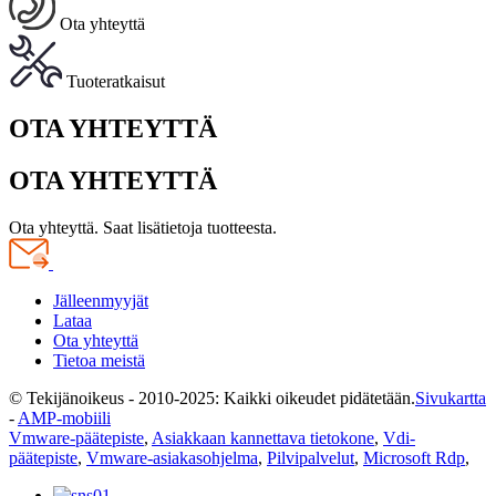
Ota yhteyttä
Tuoteratkaisut
OTA YHTEYTTÄ
OTA YHTEYTTÄ
Ota yhteyttä. Saat lisätietoja tuotteesta.
Jälleenmyyjät
Lataa
Ota yhteyttä
Tietoa meistä
© Tekijänoikeus - 2010-2025: Kaikki oikeudet pidätetään.
Sivukartta
-
AMP-mobiili
Vmware-päätepiste
,
Asiakkaan kannettava tietokone
,
Vdi-
päätepiste
,
Vmware-asiakasohjelma
,
Pilvipalvelut
,
Microsoft Rdp
,