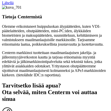
Lähellä
Tietoja Centermistä
Olemme erikoistuneet huippuluokan älypäätteiden, kuten VDI-
päätelaitteiden, ohutpäätteiden, mini-PC:iden, älykkäiden
biometristen ja maksupäätteiden, suunnitteluun, kehittämiseen ja
valmistukseen maailmanlaajuisille markkinoille. Tarjoamme
erinomaista laatua, poikkeuksellista joustavuutta ja luotettavuutta.
Centerm markkinoi tuotteitaan maailmanlaajuisen jakelija- ja
jälleenmyyjäverkoston kautta ja tarjoaa erinomaisia ​​myyntiä
edeltäviä ja jälkimarkkinointipalveluita sekä teknistä tukea, jotka
ylittävät asiakkaiden odotukset. Yritystason ohutpäätteemme
sijoittuivat maailmanlaajuisesti kolmanneksi ja APeJ-markkinoiden
kärkeen. (tietolähde IDC:n raportista).
Tarvitsetko lisää apua?
Ota selvää, miten Centerm voi auttaa
sinua