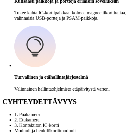
Runsaasti paikkoja ja portteja erilaisiin sovelluksiin
Tukee kahta IC-korttipaikkaa, kolmea magneettikorttiraitaa,
valinnaisia ​​USB-portteja ja PSAM-paikkoja.
Turvallinen ja etähallintajärjestelmä
Valinnainen hallintaohjelmisto etäpäivitystä varten.
C
YHTEYDETTÄVYYS
1. Pääkamera
2. Etukamera
3. Kontaktiton IC-kortti
Moduuli ja henkilökorttimoduuli