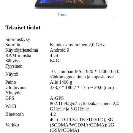
Tekniset tiedot
Suorituskyky
Suoritin
Kahdeksanytiminen 2,0 GHz
Käyttöjärjestelmä
Android 9
RAM-muistia
4 Gt
Säilytys
64 Gt
Fyysinen
10,1 tuuman IPS; 1920 * 1200 16:10;
Näyttö
sähkömagneettinen ja kapasitanssi
Paino
Alle 1400 g
Ulottuvuus
333,7 * 180,7 * 17,5 ~ 29,6 (mm)
Yhteydet
GPS
A-GPS
802.11a/b/g/n/ac; kaksikaistainen 2,4
Wi-Fi
GHz:lle ja 5 GHz:lle
Bluetooth
4.2
4G (TD-LTE/LTE FDD/TD); 3G
Verkko
(SCDMA/WCDMA/CDMA); 2G ​​
(GSM/CDMA)