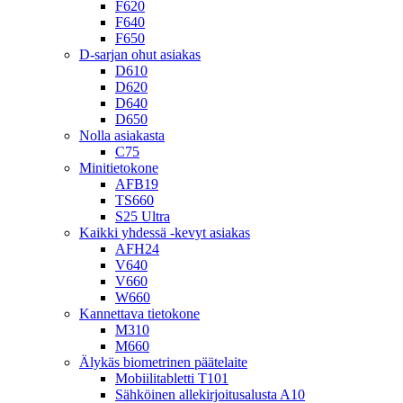
F620
F640
F650
D-sarjan ohut asiakas
D610
D620
D640
D650
Nolla asiakasta
C75
Minitietokone
AFB19
TS660
S25 Ultra
Kaikki yhdessä -kevyt asiakas
AFH24
V640
V660
W660
Kannettava tietokone
M310
M660
Älykäs biometrinen päätelaite
Mobiilitabletti T101
Sähköinen allekirjoitusalusta A10