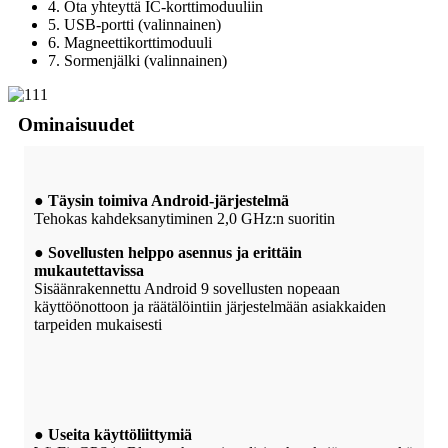
4. Ota yhteyttä IC-korttimoduuliin
5. USB-portti (valinnainen)
6. Magneettikorttimoduuli
7. Sormenjälki (valinnainen)
Ominaisuudet
● Täysin toimiva Android-järjestelmä
Tehokas kahdeksanytiminen 2,0 GHz:n suoritin
● Sovellusten helppo asennus ja erittäin
mukautettavissa
Sisäänrakennettu Android 9 sovellusten nopeaan
käyttöönottoon ja räätälöintiin järjestelmään asiakkaiden
tarpeiden mukaisesti
● Useita käyttöliittymiä