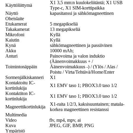
X1 3,5 mm:n kuulokeliitäntä; X1 USB
Käyttöliittymä
Type-c, X1 SIM-korttipaikka
Näyttö
kapasitanssi ja sähkömagneettinen
Oheislaite
Etukamerat
5 megapikseliä
Takakamerat
13 megapikseliä
Mikrofoni
Kyllä
Kaiutin
Kyllä
Kynä
sähkömagneettinen ja passiivinen
Akku
10000 mAh;
Anturi
Painovoima ja valon induktio
(Äänenvoimakkuus + /
Toimintonäppäin
Äänenvoimakkuus -) / (Ylös / Alas /
Poistu / Virta/Tehtävä/Home/Enter
Sormenjälkiskanneri
X1
Kontaktoitu IC-
X1 EMV taso 1; PBOX3.0 taso 1/2
kortinlukija
Kontaktiton IC-
X1 EMV taso 1; PBOX3.0 taso 1/2
kortinlukija
X1-raita 1/2/3, kaksisuuntainen; matala-
Magneettikortinlukija
korkea magneettinen resistanssi
Multimedia
Video
flv, mp4, mpv, ai
Kuva
JPEG, GIF, BMP, PNG
Ympäristö