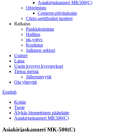
Asiakirjaskanneri MK500(C)
Ohjelmisto
Centerm-pilvitulostin
Citrix-sertifioidut tuotteet
Ratkaisu
Pankkitoiminta
Hallitus
pk-yritys
Koulutus
Julkinen sektori
Uutiset
Lataa
Usein kysytyt kysymykset
Tietoa meistä
Jälleenmyyjät
Ota yhteyttä
English
Kotiin
Tuote
Älykäs biometrinen päätelaite
Asiakirjaskanneri MK500(C)
Asiakirjaskanneri MK-500(C)