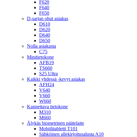
F620
F640
F650
D-sarjan ohut asiakas
D610
D620
D640
D650
Nolla asiakasta
C75
Minitietokone
AFB19
TS660
S25 Ultra
Kaikki yhdessä -kevyt asiakas
AFH24
V640
V660
W660
Kannettava tietokone
M310
M660
Älykäs biometrinen päätelaite
Mobiilitabletti T101
Sähköinen allekirjoitusalusta A10