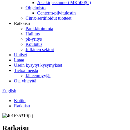
Asiakirjaskanneri MK500(C)
Ohjelmisto
Centerm-pilvitulostin
Citrix-sertifioidut tuotteet
Ratkaisu
Pankkitoiminta
Hallitus
pk-yritys
Koulutus
Julkinen sektori
Uutiset
Lataa
Usein kysytyt kysymykset
Tietoa meistä
Jälleenmyyjät
Ota yhteyttä
English
Kotiin
Ratkaisu
Ratkaisu