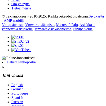
Ota yhteyttä
Tietoa meistä
© Tekijänoikeus - 2010-2025: Kaikki oikeudet pidätetään.
Sivukartta
-
AMP-mobiili
Vdi-päätepiste
,
Vmware-päätepiste
,
Microsoft Rdp
,
Asiakkaan
kannettava tietokone
,
Vmware-asiakasohjelma
,
Pilvipalvelut
,
Lähetä sähköpostia
x
Jätä viestisi
English
German
Portuguese
Spanish
Russian