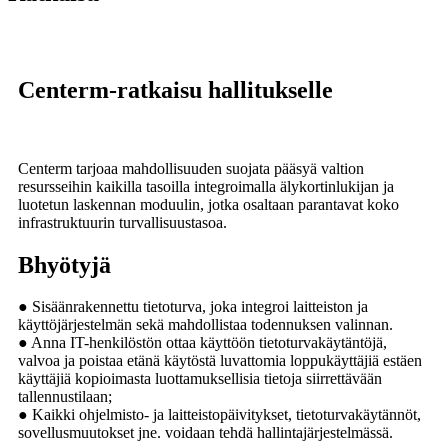
C
enterm-ratkaisu hallitukselle
Centerm tarjoaa mahdollisuuden suojata pääsyä valtion
resursseihin kaikilla tasoilla integroimalla älykortinlukijan ja
luotetun laskennan moduulin, jotka osaltaan parantavat koko
infrastruktuurin turvallisuustasoa.
B
hyötyjä
● Sisäänrakennettu tietoturva, joka integroi laitteiston ja
käyttöjärjestelmän sekä mahdollistaa todennuksen valinnan.
● Anna IT-henkilöstön ottaa käyttöön tietoturvakäytäntöjä,
valvoa ja poistaa etänä käytöstä luvattomia loppukäyttäjiä estäen
käyttäjiä kopioimasta luottamuksellisia tietoja siirrettävään
tallennustilaan;
● Kaikki ohjelmisto- ja laitteistopäivitykset, tietoturvakäytännöt,
sovellusmuutokset jne. voidaan tehdä hallintajärjestelmässä.