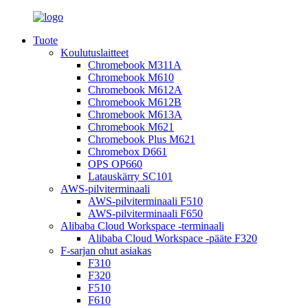
Tuote
Koulutuslaitteet
Chromebook M311A
Chromebook M610
Chromebook M612A
Chromebook M612B
Chromebook M613A
Chromebook M621
Chromebook Plus M621
Chromebox D661
OPS OP660
Latauskärry SC101
AWS-pilviterminaali
AWS-pilviterminaali F510
AWS-pilviterminaali F650
Alibaba Cloud Workspace -terminaali
Alibaba Cloud Workspace -pääte F320
F-sarjan ohut asiakas
F310
F320
F510
F610