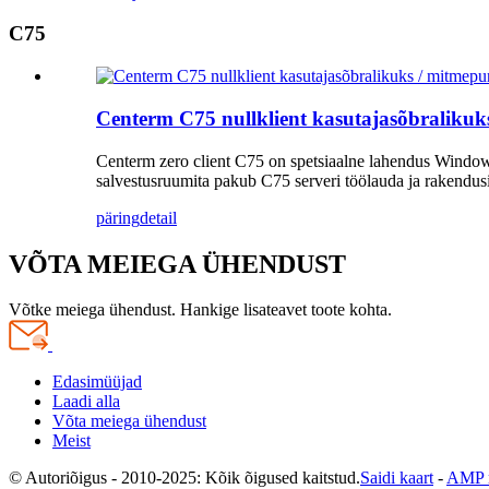
C75
Centerm C75 nullklient kasutajasõbralikuk
Centerm zero client C75 on spetsiaalne lahendus Window
salvestusruumita pakub C75 serveri töölauda ja rakendusi k
päring
detail
VÕTA MEIEGA ÜHENDUST
Võtke meiega ühendust. Hankige lisateavet toote kohta.
Edasimüüjad
Laadi alla
Võta meiega ühendust
Meist
© Autoriõigus - 2010-2025: Kõik õigused kaitstud.
Saidi kaart
-
AMP m