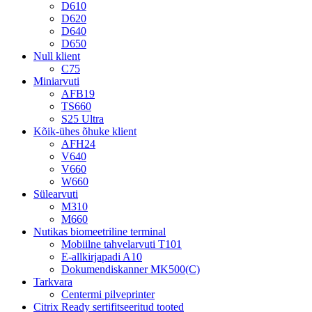
D610
D620
D640
D650
Null klient
C75
Miniarvuti
AFB19
TS660
S25 Ultra
Kõik-ühes õhuke klient
AFH24
V640
V660
W660
Sülearvuti
M310
M660
Nutikas biomeetriline terminal
Mobiilne tahvelarvuti T101
E-allkirjapadi A10
Dokumendiskanner MK500(C)
Tarkvara
Centermi pilveprinter
Citrix Ready sertifitseeritud tooted