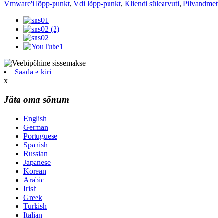
Vmware'i lõpp-punkt
,
Vdi lõpp-punkt
,
Kliendi sülearvuti
,
Pilvandmet
Saada e-kiri
x
Jäta oma sõnum
English
German
Portuguese
Spanish
Russian
Japanese
Korean
Arabic
Irish
Greek
Turkish
Italian