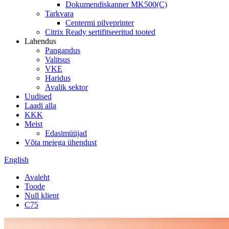
Dokumendiskanner MK500(C)
Tarkvara
Centermi pilveprinter
Citrix Ready sertifitseeritud tooted
Lahendus
Pangandus
Valitsus
VKE
Haridus
Avalik sektor
Uudised
Laadi alla
KKK
Meist
Edasimüüjad
Võta meiega ühendust
English
Avaleht
Toode
Null klient
C75