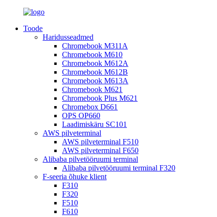
Toode
Haridusseadmed
Chromebook M311A
Chromebook M610
Chromebook M612A
Chromebook M612B
Chromebook M613A
Chromebook M621
Chromebook Plus M621
Chromebox D661
OPS OP660
Laadimiskäru SC101
AWS pilveterminal
AWS pilveterminal F510
AWS pilveterminal F650
Alibaba pilvetööruumi terminal
Alibaba pilvetööruumi terminal F320
F-seeria õhuke klient
F310
F320
F510
F610