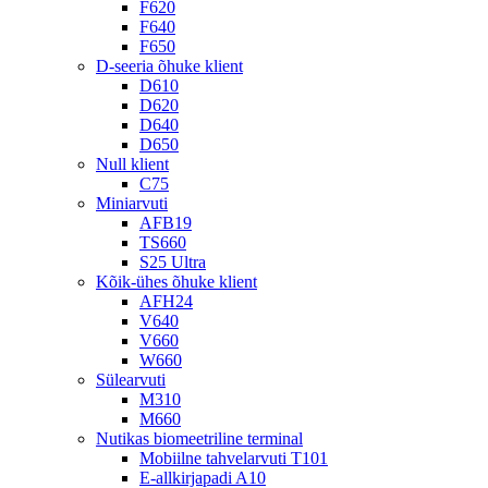
F620
F640
F650
D-seeria õhuke klient
D610
D620
D640
D650
Null klient
C75
Miniarvuti
AFB19
TS660
S25 Ultra
Kõik-ühes õhuke klient
AFH24
V640
V660
W660
Sülearvuti
M310
M660
Nutikas biomeetriline terminal
Mobiilne tahvelarvuti T101
E-allkirjapadi A10