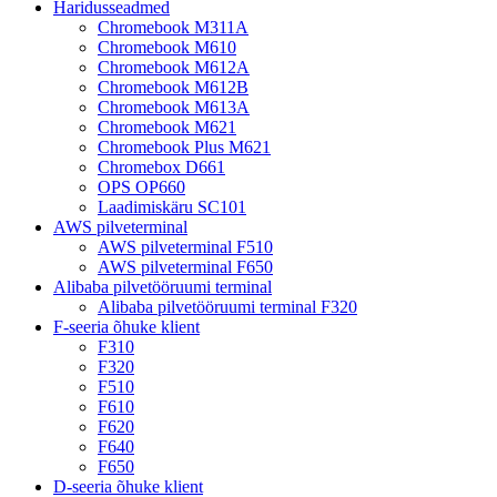
Haridusseadmed
Chromebook M311A
Chromebook M610
Chromebook M612A
Chromebook M612B
Chromebook M613A
Chromebook M621
Chromebook Plus M621
Chromebox D661
OPS OP660
Laadimiskäru SC101
AWS pilveterminal
AWS pilveterminal F510
AWS pilveterminal F650
Alibaba pilvetööruumi terminal
Alibaba pilvetööruumi terminal F320
F-seeria õhuke klient
F310
F320
F510
F610
F620
F640
F650
D-seeria õhuke klient