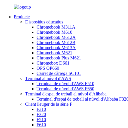
Producte
Dispositius educatius
Chromebook M311A
Chromebook M610
Chromebook M612A
Chromebook M612B
Chromebook M613A
Chromebook M621
Chromebook Plus M621
Chromebox D661
OPS OP660
Carret de càrrega SC101
Terminal al núvol d'AWS
Terminal de núvol d'AWS F510
Terminal de núvol d'AWS F650
Terminal d'espai de treball al núvol d'Alibaba
Terminal d'espai de treball al núvol d'Alibaba F32
Client lleuger de la sèrie F
F310
F320
F510
F610