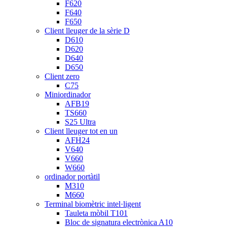
F620
F640
F650
Client lleuger de la sèrie D
D610
D620
D640
D650
Client zero
C75
Miniordinador
AFB19
TS660
S25 Ultra
Client lleuger tot en un
AFH24
V640
V660
W660
ordinador portàtil
M310
M660
Terminal biomètric intel·ligent
Tauleta mòbil T101
Bloc de signatura electrònica A10