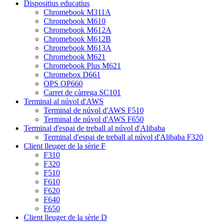
Dispositius educatius
Chromebook M311A
Chromebook M610
Chromebook M612A
Chromebook M612B
Chromebook M613A
Chromebook M621
Chromebook Plus M621
Chromebox D661
OPS OP660
Carret de càrrega SC101
Terminal al núvol d'AWS
Terminal de núvol d'AWS F510
Terminal de núvol d'AWS F650
Terminal d'espai de treball al núvol d'Alibaba
Terminal d'espai de treball al núvol d'Alibaba F320
Client lleuger de la sèrie F
F310
F320
F510
F610
F620
F640
F650
Client lleuger de la sèrie D