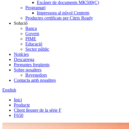
Escàner de documents MK500(C)
Programari
Impressora al núvol Centerm
Productes certificats per Citrix Ready
Solució
Banca
Govern
PIME
Educació
Sector públic
Notícies
Descarrega
Preguntes freqüents
Sobre nosaltres
Revenedors
Contacta amb nosaltres
English
Inici
Producte
Client lleuger de la sèrie F
F650