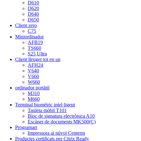
D610
D620
D640
D650
Client zero
C75
Miniordinador
AFB19
TS660
S25 Ultra
Client lleuger tot en un
AFH24
V640
V660
W660
ordinador portàtil
M310
M660
Terminal biomètric intel·ligent
Tauleta mòbil T101
Bloc de signatura electrònica A10
Escàner de documents MK500(C)
Programari
Impressora al núvol Centerm
Productes certificats per Citrix Ready