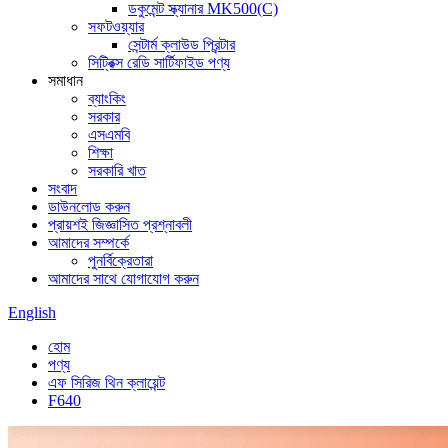
ডকুমেন্ট স্ক্যানার MK500(C)
সফটওয়্যার
সেন্টার্ম ক্লাউড প্রিন্টার
সিট্রিক্স রেডি সার্টিফাইড পণ্য
সমাধান
ব্যাংকিং
সরকার
এসএমবি
শিক্ষা
সরকারি খাত
সংবাদ
ডাউনলোড করুন
প্রায়শই জিজ্ঞাসিত প্রশ্নাবলী
আমাদের সম্পর্কে
পুনর্বিক্রেতারা
আমাদের সাথে যোগাযোগ করুন
English
হোম
পণ্য
এফ সিরিজ থিন ক্লায়েন্ট
F640