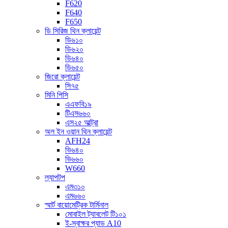
F620
F640
F650
ডি সিরিজ থিন ক্লায়েন্ট
ডি৬১০
ডি৬২০
ডি৬৪০
ডি৬৫০
জিরো ক্লায়েন্ট
সি৭৫
মিনি পিসি
এএফবি১৯
টিএস৬৬০
এস২৫ আল্ট্রা
অল ইন ওয়ান থিন ক্লায়েন্ট
AFH24
ভি৬৪০
ভি৬৬০
W660
ল্যাপটপ
এম৩১০
এম৬৬০
স্মার্ট বায়োমেট্রিক টার্মিনাল
মোবাইল ট্যাবলেট টি১০১
ই-স্বাক্ষর প্যাড A10