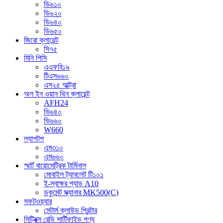
ডি৬১০
ডি৬২০
ডি৬৪০
ডি৬৫০
জিরো ক্লায়েন্ট
সি৭৫
মিনি পিসি
এএফবি১৯
টিএস৬৬০
এস২৫ আল্ট্রা
অল ইন ওয়ান থিন ক্লায়েন্ট
AFH24
ভি৬৪০
ভি৬৬০
W660
ল্যাপটপ
এম৩১০
এম৬৬০
স্মার্ট বায়োমেট্রিক টার্মিনাল
মোবাইল ট্যাবলেট টি১০১
ই-স্বাক্ষর প্যাড A10
ডকুমেন্ট স্ক্যানার MK500(C)
সফটওয়্যার
সেন্টার্ম ক্লাউড প্রিন্টার
সিট্রিক্স রেডি সার্টিফাইড পণ্য