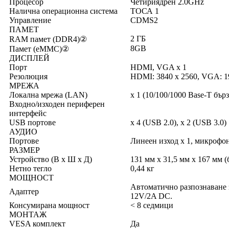
Процесор
Четириядрен 2.0GHz
Налична операционна система
ТОСА 1
Управление
CDMS2
ПАМЕТ
2 ГБ
RAM памет (DDR4)②
8GB
Памет (eMMC)②
ДИСПЛЕЙ
Порт
HDMI, VGA x 1
Резолюция
HDMI: 3840 x 2560, VGA: 1
МРЕЖА
Локална мрежа (LAN)
x 1 (10/100/1000 Base-T бърз
Входно/изходен периферен
интерфейс
USB портове
x 4 (USB 2.0), x 2 (USB 3.0)
АУДИО
Портове
Линеен изход x 1, микрофон
РАЗМЕР
Устройство (В x Ш x Д)
131 мм x 31,5 мм x 167 мм (
Нетно тегло
0,44 кг
МОЩНОСТ
Автоматично разпознаване з
Адаптер
12V/2A DC.
Консумирана мощност
< 8 седмици
МОНТАЖ
VESA комплект
Да