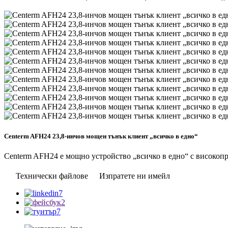
Centerm AFH24 23,8-инчов мощен тънък клиент „всичко в едно“
Centerm AFH24 е мощно устройство „всичко в едно“ с високопр
Технически файлове
Изпратете ни имейл