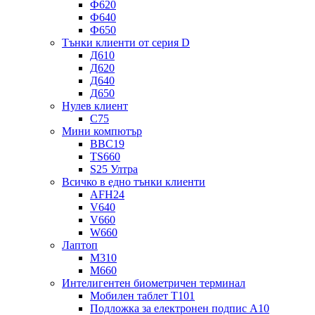
Ф620
Ф640
Ф650
Тънки клиенти от серия D
Д610
Д620
Д640
Д650
Нулев клиент
C75
Мини компютър
ВВС19
TS660
S25 Ултра
Всичко в едно тънки клиенти
AFH24
V640
V660
W660
Лаптоп
М310
М660
Интелигентен биометричен терминал
Мобилен таблет T101
Подложка за електронен подпис A10