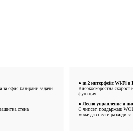
● m.2 интерфейс Wi-Fi и 
а за офис-базирани задачи
Високоскоростна скорост н
функция
● Лесно управление и ни
 защитна стена
С чипсет, поддържащ WOL,
може да спести разходи за