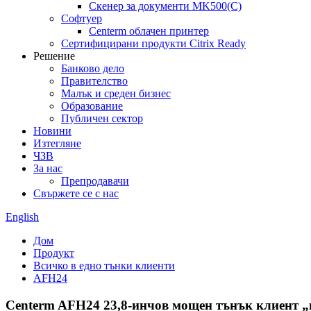
Скенер за документи MK500(C)
Софтуер
Centerm облачен принтер
Сертифицирани продукти Citrix Ready
Решение
Банково дело
Правителство
Малък и среден бизнес
Образование
Публичен сектор
Новини
Изтегляне
ЧЗВ
За нас
Препродавачи
Свържете се с нас
English
Дом
Продукт
Всичко в едно тънки клиенти
AFH24
Centerm AFH24 23,8-инчов мощен тънък клиент „