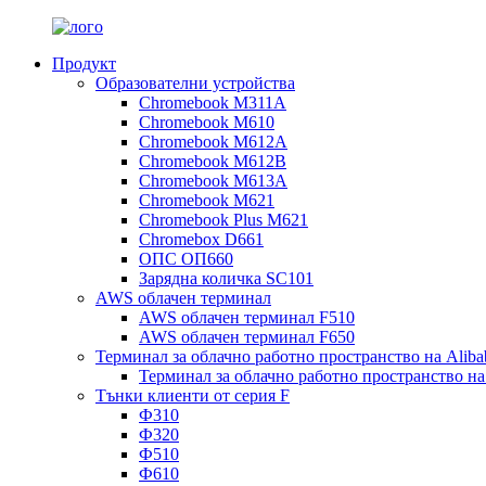
Продукт
Образователни устройства
Chromebook M311A
Chromebook M610
Chromebook M612A
Chromebook M612B
Chromebook M613A
Chromebook M621
Chromebook Plus M621
Chromebox D661
ОПС ОП660
Зарядна количка SC101
AWS облачен терминал
AWS облачен терминал F510
AWS облачен терминал F650
Терминал за облачно работно пространство на Aliba
Терминал за облачно работно пространство на
Тънки клиенти от серия F
Ф310
Ф320
Ф510
Ф610