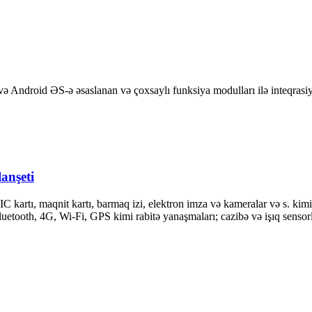
ə Android ƏS-ə əsaslanan və çoxsaylı funksiya modulları ilə inteqrasiy
anşeti
IC kartı, maqnit kartı, barmaq izi, elektron imza və kameralar və s. kim
Bluetooth, 4G, Wi-Fi, GPS kimi rabitə yanaşmaları; cazibə və işıq senso