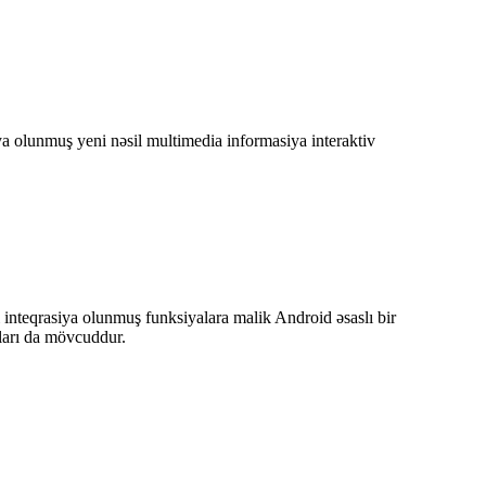
a olunmuş yeni nəsil multimedia informasiya interaktiv
i inteqrasiya olunmuş funksiyalara malik Android əsaslı bir
rları da mövcuddur.