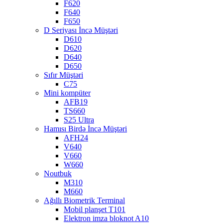
F620
F640
F650
D Seriyası İncə Müştəri
D610
D620
D640
D650
Sıfır Müştəri
C75
Mini kompüter
AFB19
TS660
S25 Ultra
Hamısı Birdə İncə Müştəri
AFH24
V640
V660
W660
Noutbuk
M310
M660
Ağıllı Biometrik Terminal
Mobil planşet T101
Elektron imza bloknot A10