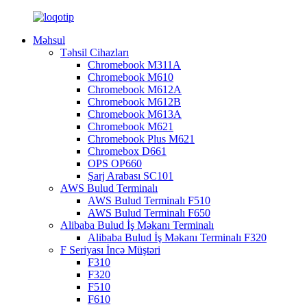
Məhsul
Təhsil Cihazları
Chromebook M311A
Chromebook M610
Chromebook M612A
Chromebook M612B
Chromebook M613A
Chromebook M621
Chromebook Plus M621
Chromebox D661
OPS OP660
Şarj Arabası SC101
AWS Bulud Terminalı
AWS Bulud Terminalı F510
AWS Bulud Terminalı F650
Alibaba Bulud İş Məkanı Terminalı
Alibaba Bulud İş Məkanı Terminalı F320
F Seriyası İncə Müştəri
F310
F320
F510
F610