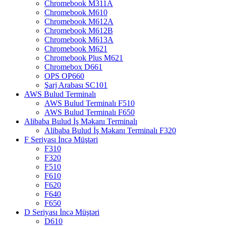
Chromebook M311A
Chromebook M610
Chromebook M612A
Chromebook M612B
Chromebook M613A
Chromebook M621
Chromebook Plus M621
Chromebox D661
OPS OP660
Şarj Arabası SC101
AWS Bulud Terminalı
AWS Bulud Terminalı F510
AWS Bulud Terminalı F650
Alibaba Bulud İş Məkanı Terminalı
Alibaba Bulud İş Məkanı Terminalı F320
F Seriyası İncə Müştəri
F310
F320
F510
F610
F620
F640
F650
D Seriyası İncə Müştəri
D610