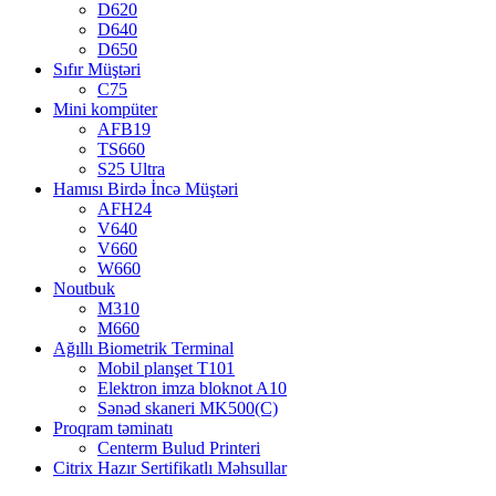
D620
D640
D650
Sıfır Müştəri
C75
Mini kompüter
AFB19
TS660
S25 Ultra
Hamısı Birdə İncə Müştəri
AFH24
V640
V660
W660
Noutbuk
M310
M660
Ağıllı Biometrik Terminal
Mobil planşet T101
Elektron imza bloknot A10
Sənəd skaneri MK500(C)
Proqram təminatı
Centerm Bulud Printeri
Citrix Hazır Sertifikatlı Məhsullar