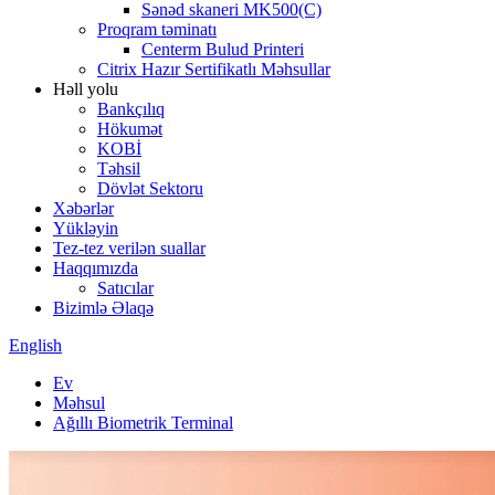
Sənəd skaneri MK500(C)
Proqram təminatı
Centerm Bulud Printeri
Citrix Hazır Sertifikatlı Məhsullar
Həll yolu
Bankçılıq
Hökumət
KOBİ
Təhsil
Dövlət Sektoru
Xəbərlər
Yükləyin
Tez-tez verilən suallar
Haqqımızda
Satıcılar
Bizimlə Əlaqə
English
Ev
Məhsul
Ağıllı Biometrik Terminal