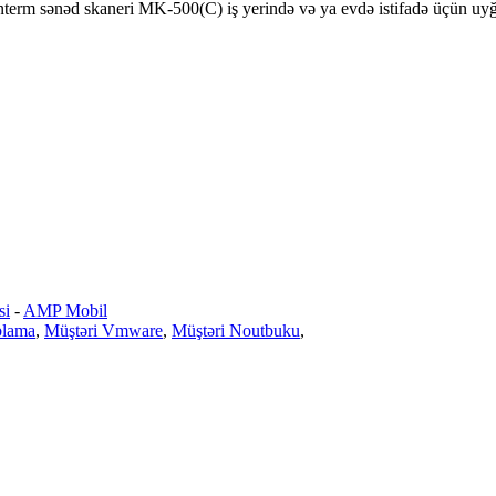
Centerm sənəd skaneri MK-500(C) iş yerində və ya evdə istifadə üçün uy
si
-
AMP Mobil
blama
,
Müştəri Vmware
,
Müştəri Noutbuku
,