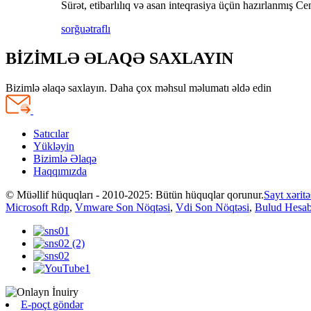
Sürət, etibarlılıq və asan inteqrasiya üçün hazırlanmış 
sorğu
ətraflı
BİZİMLƏ ƏLAQƏ SAXLAYIN
Bizimlə əlaqə saxlayın. Daha çox məhsul məlumatı əldə edin
Satıcılar
Yükləyin
Bizimlə Əlaqə
Haqqımızda
© Müəllif hüquqları - 2010-2025: Bütün hüquqlar qorunur.
Sayt xəritə
Microsoft Rdp
,
Vmware Son Nöqtəsi
,
Vdi Son Nöqtəsi
,
Bulud Hesa
E-poçt göndər