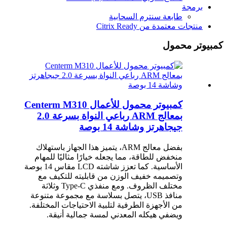
برمجة
طابعة سنترم السحابية
منتجات معتمدة من Citrix Ready
كمبيوتر محمول
كمبيوتر محمول للأعمال Centerm M310
بمعالج ARM رباعي النواة بسرعة 2.0
جيجاهرتز وشاشة 14 بوصة
بفضل معالج ARM، يتميز هذا الجهاز باستهلاك
منخفض للطاقة، مما يجعله خيارًا مثاليًا للمهام
الأساسية. كما تعزز شاشته LCD مقاس 14 بوصة
وتصميمه خفيف الوزن من قابليته للتكيف مع
مختلف الظروف. ومع منفذي Type-C وثلاثة
منافذ USB، يتصل بسلاسة مع مجموعة متنوعة
من الأجهزة الطرفية لتلبية الاحتياجات المختلفة.
ويضفي هيكله المعدني لمسة جمالية أنيقة.