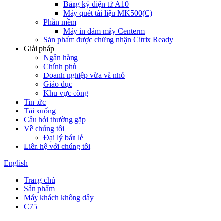
Bảng ký điện tử A10
Máy quét tài liệu MK500(C)
Phần mềm
Máy in đám mây Centerm
Sản phẩm được chứng nhận Citrix Ready
Giải pháp
Ngân hàng
Chính phủ
Doanh nghiệp vừa và nhỏ
Giáo dục
Khu vực công
Tin tức
Tải xuống
Câu hỏi thường gặp
Về chúng tôi
Đại lý bán lẻ
Liên hệ với chúng tôi
English
Trang chủ
Sản phẩm
Máy khách không dây
C75