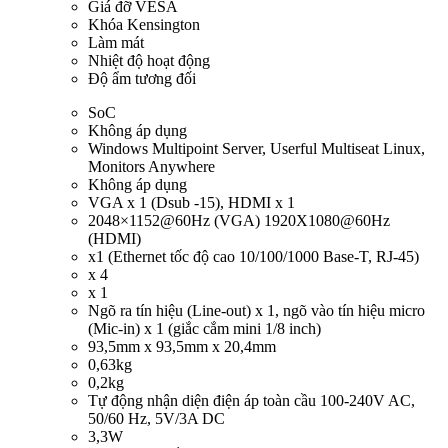
Giá đỡ VESA
Khóa Kensington
Làm mát
Nhiệt độ hoạt động
Độ ẩm tương đối
SoC
Không áp dụng
Windows Multipoint Server, Userful Multiseat Linux,
Monitors Anywhere
Không áp dụng
VGA x 1 (Dsub -15), HDMI x 1
2048×1152@60Hz (VGA) 1920X1080@60Hz
(HDMI)
x1 (Ethernet tốc độ cao 10/100/1000 Base-T, RJ-45)
x 4
x 1
Ngõ ra tín hiệu (Line-out) x 1, ngõ vào tín hiệu micro
(Mic-in) x 1 (giắc cắm mini 1/8 inch)
93,5mm x 93,5mm x 20,4mm
0,63kg
0,2kg
Tự động nhận diện điện áp toàn cầu 100-240V AC,
50/60 Hz, 5V/3A DC
3,3W