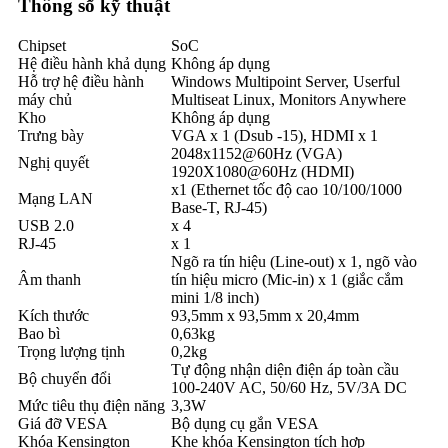
Thông số kỹ thuật
Chipset
SoC
Hệ điều hành khả dụng
Không áp dụng
Hỗ trợ hệ điều hành
Windows Multipoint Server, Userful
máy chủ
Multiseat Linux, Monitors Anywhere
Kho
Không áp dụng
Trưng bày
VGA x 1 (Dsub -15), HDMI x 1
2048x1152@60Hz (VGA)
Nghị quyết
1920X1080@60Hz (HDMI)
x1 (Ethernet tốc độ cao 10/100/1000
Mạng LAN
Base-T, RJ-45)
USB 2.0
x 4
RJ-45
x 1
Ngõ ra tín hiệu (Line-out) x 1, ngõ vào
Âm thanh
tín hiệu micro (Mic-in) x 1 (giắc cắm
mini 1/8 inch)
Kích thước
93,5mm x 93,5mm x 20,4mm
Bao bì
0,63kg
Trọng lượng tịnh
0,2kg
Tự động nhận diện điện áp toàn cầu
Bộ chuyển đổi
100-240V AC, 50/60 Hz, 5V/3A DC
Mức tiêu thụ điện năng
3,3W
Giá đỡ VESA
Bộ dụng cụ gắn VESA
Khóa Kensington
Khe khóa Kensington tích hợp