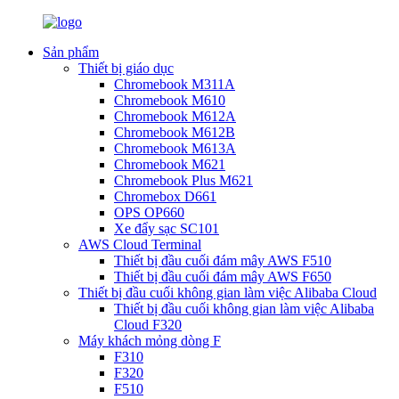
Sản phẩm
Thiết bị giáo dục
Chromebook M311A
Chromebook M610
Chromebook M612A
Chromebook M612B
Chromebook M613A
Chromebook M621
Chromebook Plus M621
Chromebox D661
OPS OP660
Xe đẩy sạc SC101
AWS Cloud Terminal
Thiết bị đầu cuối đám mây AWS F510
Thiết bị đầu cuối đám mây AWS F650
Thiết bị đầu cuối không gian làm việc Alibaba Cloud
Thiết bị đầu cuối không gian làm việc Alibaba
Cloud F320
Máy khách mỏng dòng F
F310
F320
F510