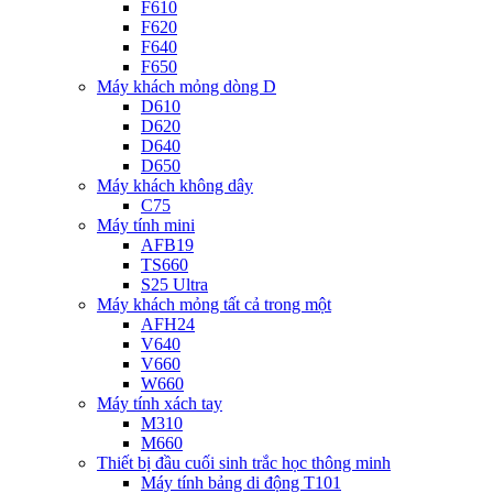
F610
F620
F640
F650
Máy khách mỏng dòng D
D610
D620
D640
D650
Máy khách không dây
C75
Máy tính mini
AFB19
TS660
S25 Ultra
Máy khách mỏng tất cả trong một
AFH24
V640
V660
W660
Máy tính xách tay
M310
M660
Thiết bị đầu cuối sinh trắc học thông minh
Máy tính bảng di động T101