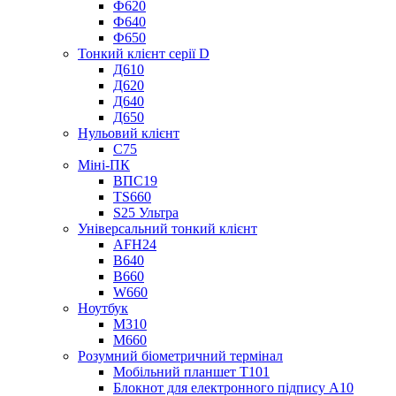
Ф620
Ф640
Ф650
Тонкий клієнт серії D
Д610
Д620
Д640
Д650
Нульовий клієнт
С75
Міні-ПК
ВПС19
TS660
S25 Ультра
Універсальний тонкий клієнт
AFH24
В640
В660
W660
Ноутбук
М310
М660
Розумний біометричний термінал
Мобільний планшет T101
Блокнот для електронного підпису A10