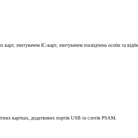
 карт, зчитувачем IC-карт, зчитувачем посвідчень особи та відб
нітних картках, додаткових портів USB та слотів PSAM.