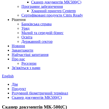
Сканер документів MK500(C)
Програмне забезпечення
Хмарний принтер Centerm
Сертифіковані продукти Citrix Ready
Рішення
Банківська справа
Уряд
Малий та середній бізнес
Освіта
Державний сектор
Новини
Завантажити
Найчастіші запитання
Про нас
Реселери
Зв'яжіться з нами
English
Дім
Продукт
Розумний біометричний термінал
Сканер документів MK500(C)
Сканер документів MK-500(C)