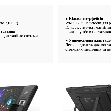
● Кілька інтерфейсів
ою 2,0 ГГц
Wi-Fi, GPS, Bluetooth для
IC-карт, зчитувач магнітни
штування
прилавку або в портативн
 адаптації до системи
● Універсальна адаптація
Легко підходить для монта
страхових, медичних та д