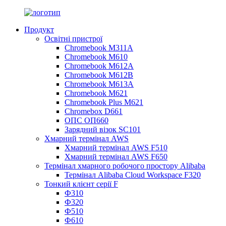
Продукт
Освітні пристрої
Chromebook M311A
Chromebook M610
Chromebook M612A
Chromebook M612B
Chromebook M613A
Chromebook M621
Chromebook Plus M621
Chromebox D661
ОПС ОП660
Зарядний візок SC101
Хмарний термінал AWS
Хмарний термінал AWS F510
Хмарний термінал AWS F650
Термінал хмарного робочого простору Alibaba
Термінал Alibaba Cloud Workspace F320
Тонкий клієнт серії F
Ф310
Ф320
Ф510
Ф610