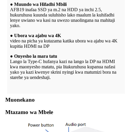
● Muundo wa Hifadhi Mbili
AFB19 inafaa SSD ya m.2 na HDD ya inchi 2.5,
hukuruhusu kuunda suluhisho lako maalum la kuhifadhi
lenye uwiano wa kasi na uwezo unaolingana na mahitaji
yako.
● Ubora wa ajabu wa 4K
video na picha ya kutazama katika ubora wa ajabu wa 4K
kupitia HDMI na DP
● Onyesho la mara tatu
Lango la Type-C hufanya kazi na lango la DP na HDMI
kwa maonyesho matatu, pia litakuruhusu kupanua nafasi
yako ya kazi kwenye skrini nyingi kwa matumizi bora na
starehe ya uendeshaji.
Muonekano
Mtazamo wa Mbele