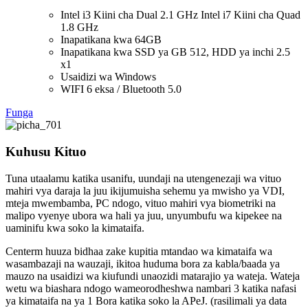
Intel i3 Kiini cha Dual 2.1 GHz Intel i7 Kiini cha Quad
1.8 GHz
Inapatikana kwa 64GB
Inapatikana kwa SSD ya GB 512, HDD ya inchi 2.5
x1
Usaidizi wa Windows
WIFI 6 eksa / Bluetooth 5.0
Funga
Kuhusu Kituo
Tuna utaalamu katika usanifu, uundaji na utengenezaji wa vituo
mahiri vya daraja la juu ikijumuisha sehemu ya mwisho ya VDI,
mteja mwembamba, PC ndogo, vituo mahiri vya biometriki na
malipo vyenye ubora wa hali ya juu, unyumbufu wa kipekee na
uaminifu kwa soko la kimataifa.
Centerm huuza bidhaa zake kupitia mtandao wa kimataifa wa
wasambazaji na wauzaji, ikitoa huduma bora za kabla/baada ya
mauzo na usaidizi wa kiufundi unaozidi matarajio ya wateja. Wateja
wetu wa biashara ndogo wameorodheshwa nambari 3 katika nafasi
ya kimataifa na ya 1 Bora katika soko la APeJ. (rasilimali ya data