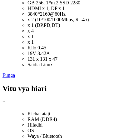
GB 256, 1*m.2 SSD 2280
HDMI x 1, DP x 1
3840*2160@60Hz
x 2 (10/100/1000Mbps, RJ-45)
x 1 (DP,PD,DT)
x 4
x 1
x 1
Kilo 0.45
19V 3.42A
131 x 131 x 47
Saidia Linux
Funga
Vitu vya hiari
+
Kichakataji
RAM (DDR4)
Hifadhi
OS
Waya / Bluetooth