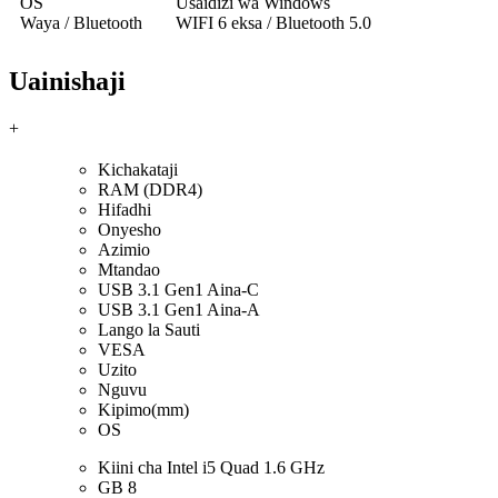
OS
Usaidizi wa Windows
Waya / Bluetooth
WIFI 6 eksa / Bluetooth 5.0
Uainishaji
+
Kichakataji
RAM (DDR4)
Hifadhi
Onyesho
Azimio
Mtandao
USB 3.1 Gen1 Aina-C
USB 3.1 Gen1 Aina-A
Lango la Sauti
VESA
Uzito
Nguvu
Kipimo(mm)
OS
Kiini cha Intel i5 Quad 1.6 GHz
GB 8