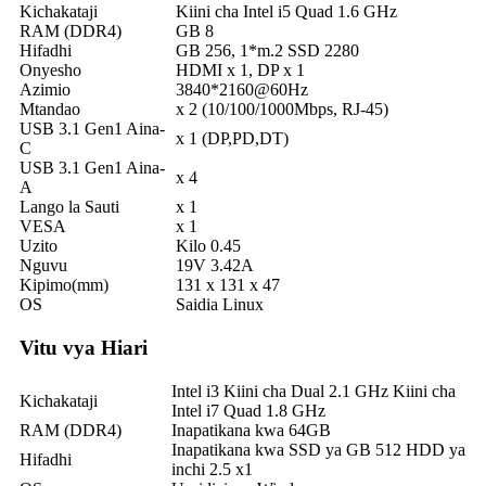
Kichakataji
Kiini cha Intel i5 Quad 1.6 GHz
RAM (DDR4)
GB 8
Hifadhi
GB 256, 1*m.2 SSD 2280
Onyesho
HDMI x 1, DP x 1
Azimio
3840*2160@60Hz
Mtandao
x 2 (10/100/1000Mbps, RJ-45)
USB 3.1 Gen1 Aina-
x 1 (DP,PD,DT)
C
USB 3.1 Gen1 Aina-
x 4
A
Lango la Sauti
x 1
VESA
x 1
Uzito
Kilo 0.45
Nguvu
19V 3.42A
Kipimo(mm)
131 x 131 x 47
OS
Saidia Linux
Vitu vya Hiari
Intel i3 Kiini cha Dual 2.1 GHz Kiini cha
Kichakataji
Intel i7 Quad 1.8 GHz
RAM (DDR4)
Inapatikana kwa 64GB
Inapatikana kwa SSD ya GB 512 HDD ya
Hifadhi
inchi 2.5 x1