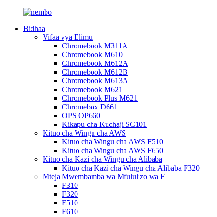
Bidhaa
Vifaa vya Elimu
Chromebook M311A
Chromebook M610
Chromebook M612A
Chromebook M612B
Chromebook M613A
Chromebook M621
Chromebook Plus M621
Chromebox D661
OPS OP660
Kikapu cha Kuchaji SC101
Kituo cha Wingu cha AWS
Kituo cha Wingu cha AWS F510
Kituo cha Wingu cha AWS F650
Kituo cha Kazi cha Wingu cha Alibaba
Kituo cha Kazi cha Wingu cha Alibaba F320
Mteja Mwembamba wa Mfululizo wa F
F310
F320
F510
F610