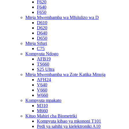
F620
F640
F650
Mteja Mwembamba wa Mfululizo wa D
D610
D620
D640
D650
Mteja Sifuri
C75
Kompyuta Ndogo
AFB19
TS660
S25 Ultra
Mteja Mwembamba wa Zote Katika Mmoja
AFH24
V640
V660
W660
Kompyuta mpakato
M310
M660
Kituo Mahiri cha Biometriki
Kompyuta kibao ya mkononi T101
Pedi ya sahihi ya kielektroniki A10