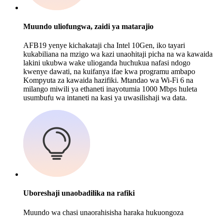
Muundo uliofungwa, zaidi ya matarajio
AFB19 yenye kichakataji cha Intel 10Gen, iko tayari
kukabiliana na mzigo wa kazi unaohitaji picha na wa kawaida
lakini ukubwa wake ulioganda huchukua nafasi ndogo
kwenye dawati, na kuifanya ifae kwa programu ambapo
Kompyuta za kawaida hazifiki. Mtandao wa Wi-Fi 6 na
milango miwili ya ethaneti inayotumia 1000 Mbps huleta
usumbufu wa intaneti na kasi ya uwasilishaji wa data.
Uboreshaji unaobadilika na rafiki
Muundo wa chasi unaorahisisha haraka hukuongoza