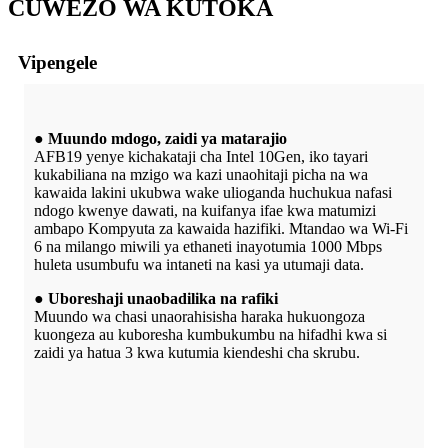
C
UWEZO WA KUTOKA
Vipengele
● Muundo mdogo, zaidi ya matarajio
AFB19 yenye kichakataji cha Intel 10Gen, iko tayari
kukabiliana na mzigo wa kazi unaohitaji picha na wa
kawaida lakini ukubwa wake ulioganda huchukua nafasi
ndogo kwenye dawati, na kuifanya ifae kwa matumizi
ambapo Kompyuta za kawaida hazifiki. Mtandao wa Wi-Fi
6 na milango miwili ya ethaneti inayotumia 1000 Mbps
huleta usumbufu wa intaneti na kasi ya utumaji data.
● Uboreshaji unaobadilika na rafiki
Muundo wa chasi unaorahisisha haraka hukuongoza
kuongeza au kuboresha kumbukumbu na hifadhi kwa si
zaidi ya hatua 3 kwa kutumia kiendeshi cha skrubu.