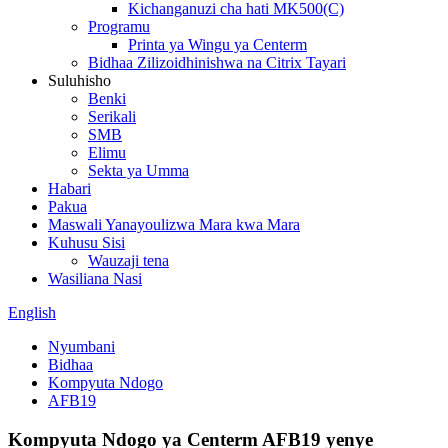
Kichanganuzi cha hati MK500(C)
Programu
Printa ya Wingu ya Centerm
Bidhaa Zilizoidhinishwa na Citrix Tayari
Suluhisho
Benki
Serikali
SMB
Elimu
Sekta ya Umma
Habari
Pakua
Maswali Yanayoulizwa Mara kwa Mara
Kuhusu Sisi
Wauzaji tena
Wasiliana Nasi
English
Nyumbani
Bidhaa
Kompyuta Ndogo
AFB19
Kompyuta Ndogo ya Centerm AFB19 yenye