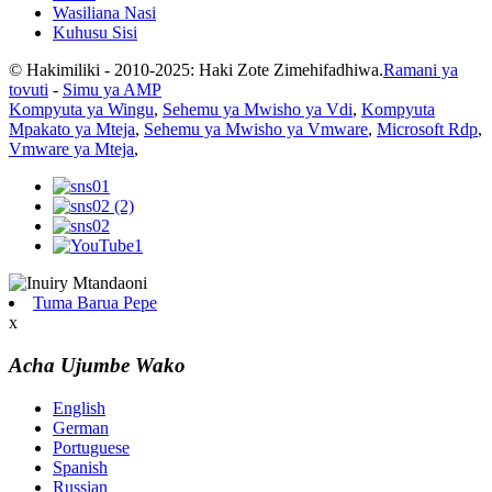
Wasiliana Nasi
Kuhusu Sisi
© Hakimiliki - 2010-2025: Haki Zote Zimehifadhiwa.
Ramani ya
tovuti
-
Simu ya AMP
Kompyuta ya Wingu
,
Sehemu ya Mwisho ya Vdi
,
Kompyuta
Mpakato ya Mteja
,
Sehemu ya Mwisho ya Vmware
,
Microsoft Rdp
,
Vmware ya Mteja
,
Tuma Barua Pepe
x
Acha Ujumbe Wako
English
German
Portuguese
Spanish
Russian