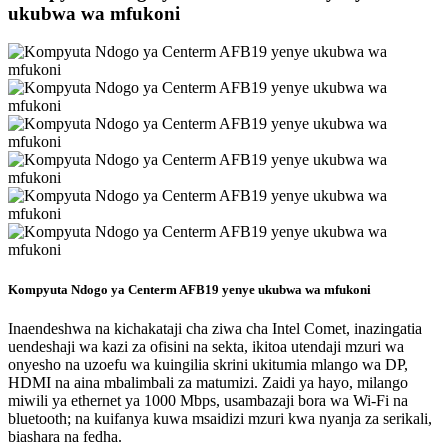
ukubwa wa mfukoni
Kompyuta Ndogo ya Centerm AFB19 yenye ukubwa wa mfukoni
Inaendeshwa na kichakataji cha ziwa cha Intel Comet, inazingatia
uendeshaji wa kazi za ofisini na sekta, ikitoa utendaji mzuri wa
onyesho na uzoefu wa kuingilia skrini ukitumia mlango wa DP,
HDMI na aina mbalimbali za matumizi. Zaidi ya hayo, milango
miwili ya ethernet ya 1000 Mbps, usambazaji bora wa Wi-Fi na
bluetooth; na kuifanya kuwa msaidizi mzuri kwa nyanja za serikali,
biashara na fedha.