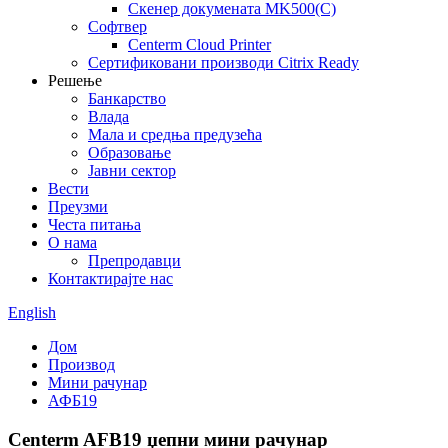
Скенер докумената MK500(C)
Софтвер
Centerm Cloud Printer
Сертификовани производи Citrix Ready
Решење
Банкарство
Влада
Мала и средња предузећа
Образовање
Јавни сектор
Вести
Преузми
Честа питања
О нама
Препродавци
Контактирајте нас
English
Дом
Производ
Мини рачунар
АФБ19
Centerm AFB19 џепни мини рачунар