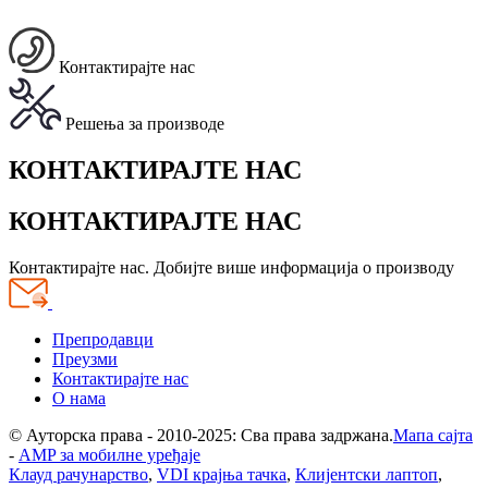
Контактирајте нас
Решења за производе
КОНТАКТИРАЈТЕ НАС
КОНТАКТИРАЈТЕ НАС
Контактирајте нас. Добијте више информација о производу
Препродавци
Преузми
Контактирајте нас
О нама
© Ауторска права - 2010-2025: Сва права задржана.
Мапа сајта
-
AMP за мобилне уређаје
Клауд рачунарство
,
VDI крајња тачка
,
Клијентски лаптоп
,