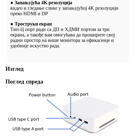
● Запањујућа 4K резолуција
видео и гледање слике у запањујућој 4K резолуцији
преко HDMI и DP
● Троструки екран
Тип-Ц порт ради са ДП и ХДМИ портом за три
екрана, а такође вам омогућава да проширите свој
радни простор на више монитора за ефикасније и
удобније искуство рада.
Изглед
Поглед спреда