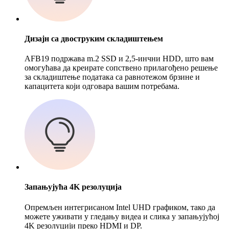
Дизајн са двоструким складиштењем
AFB19 подржава m.2 SSD и 2,5-инчни HDD, што вам
омогућава да креирате сопствено прилагођено решење
за складиштење података са равнотежом брзине и
капацитета који одговара вашим потребама.
Запањујућа 4K резолуција
Опремљен интегрисаном Intel UHD графиком, тако да
можете уживати у гледању видеа и слика у запањујућој
4K резолуцији преко HDMI и DP.