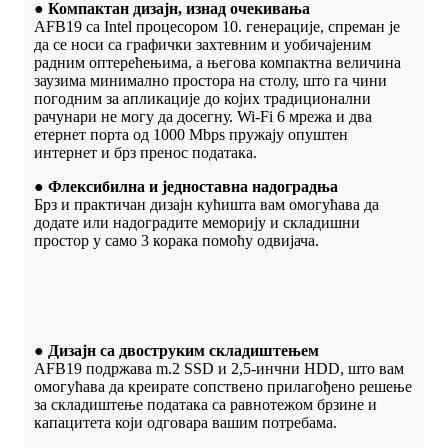
● Компактан дизајн, изнад очекивања
AFB19 са Intel процесором 10. генерације, спреман је
да се носи са графички захтевним и уобичајеним
радним оптерећењима, а његова компактна величина
заузима минимално простора на столу, што га чини
погодним за апликације до којих традиционални
рачунари не могу да досегну. Wi-Fi 6 мрежа и два
етернет порта од 1000 Mbps пружају опуштен
интернет и брз пренос података.
● Флексибилна и једноставна надоградња
Брз и практичан дизајн кућишта вам омогућава да
додате или надоградите меморију и складишни
простор у само 3 корака помоћу одвијача.
● Дизајн са двоструким складиштењем
AFB19 подржава m.2 SSD и 2,5-инчни HDD, што вам
омогућава да креирате сопствено прилагођено решење
за складиштење података са равнотежом брзине и
капацитета који одговара вашим потребама.