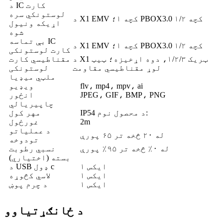
د IC کارت
لوستونکي سره
د X1 EMV کچه ۱؛ PBOX3.0 کچه ۱/۲
اړیکه ونیول
شوه
بې تماسه IC
د X1 EMV کچه ۱؛ PBOX3.0 کچه ۱/۲
کارت لوستونکی
د X1 ټریک ۱/۲/۳، دوه اړخیزه؛ ټیټ
مقناطیسي کارت
لوړ مقناطیسي مقاومت
لوستونکی
ملټي میډیا
flv، mp4، mpv، ai
ویډیو
JPEG، GIF، BMP، PNG
انځور
چاپیریالي
IP54 د محصول نوم:
مهر کول
2m
غورځول
د عملیاتو
له ۲۰ څخه تر ۶۵ پورې
تودوخه
له ۰٪ څخه تر ۹۵٪ پورې
نسبي رطوبت
بسته (اختیاري)
ایکس ۱
د USB ډول c
ایکس ۱
لاسي کڅوړه
ایکس ۱
د چرم پوښ
د ځانګړتیاوو