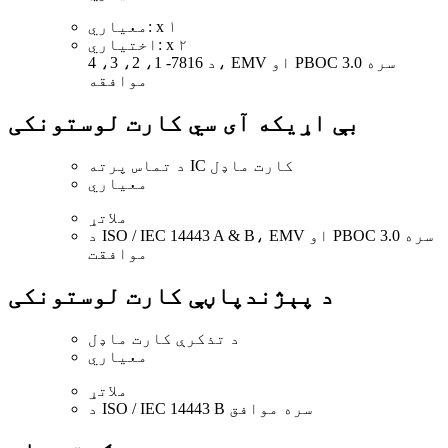
معیاري: x ۱
اختیاري: x ۲
د 7816- 1، 2، 3، 4، EMV او PBOC 3.0 سره
موافقه
بې اړیکه آی سي کارت لوستونکی
د تماس پرته IC کارت ماډل
معیاري
ملاتړ
د ISO / IEC 14443 A & B، EMV او PBOC 3.0 سره
موافقت
د پېژندپاڼې کارت لوستونکی
د تذکرې کارت ماډل
معیاري
ملاتړ
د ISO / IEC 14443 B سره موافق