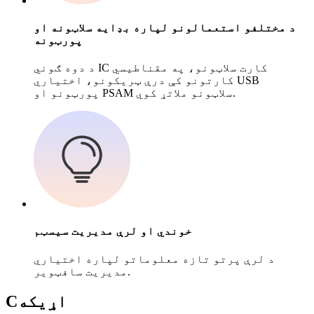
د مختلفو استعمالونو لپاره بډایه سلاټونه او
پورټونه
د دوه ګوني IC کارت سلاټونو، په مقناطیسي
کارتونو کې درې ټریکونو، اختیاري USB
پورټونو او PSAM سلاټونو ملاتړ کوي.
خوندي او لرې مدیریت سیسټم
د لرې پرتو تازه معلوماتو لپاره اختیاري
مدیریت سافټویر.
اړیکه
C