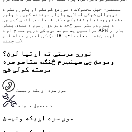
سینټرم خپل محصولات د توزیع کونکو او پلورونکو د
نړیوالې شبکې له لارې بازار موندنه کوي، د پلور
دمخه / وروسته او تخنیکي ملاتړ خدمات وړاندې کوي چې
د پیرودونکو تمې څخه ډیر دي. زموږ د تصدۍ پتلي
مراجعین په ټوله نړۍ کې دریم مقام او د APeJ بازار
کې لومړی مقام لري. (د IDC راپور څخه د معلوماتو
سرچینه).
نورې مرستې ته اړتیا لرئ؟
ومومئ چې سینټرم څنګه ستاسو سره
مرسته کولی شي
موږ سره اړیکه ونیسئ
د محصول حلونه
موږ سره اړیکه ونیسئ
موږ سره اړیکه ونیسئ