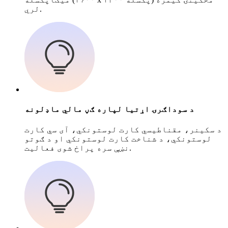
لري.
د سوداګرۍ اړتیا لپاره ګڼ مالي ماډلونه
د سکینر، مقناطیسي کارت لوستونکي، آی سي کارت
لوستونکي، د شناخت کارت لوستونکي او د ګوتو
نښې سره پراخ شوی فعالیت.