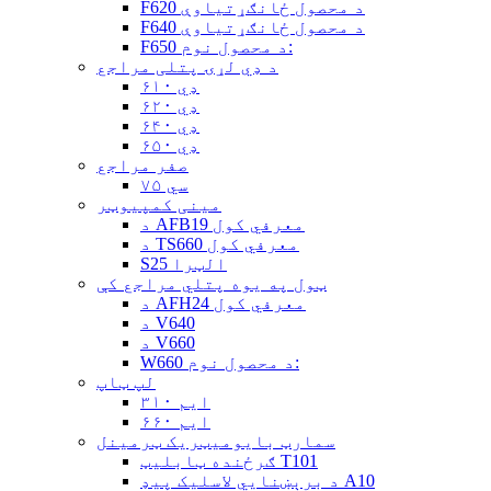
F620 د محصول ځانګړتیاوې
F640 د محصول ځانګړتیاوې
F650 د محصول نوم:
د ډي لړۍ پتلی مراجع
ډي ۶۱۰
ډي ۶۲۰
ډي ۶۴۰
ډي ۶۵۰
صفر مراجع
سي ۷۵
مینی کمپیوټر
د AFB19 معرفي کول
د TS660 معرفي کول
S25 الټرا
ټول په یوه پتلي مراجع کې
د AFH24 معرفي کول
د V640
د V660
W660 د محصول نوم:
لپ ټاپ
ایم ۳۱۰
ایم ۶۶۰
سمارټ بایومیټریک ټرمینل
ګرځنده ټابلیټ T101
د برېښنايي لاسلیک پیډ A10