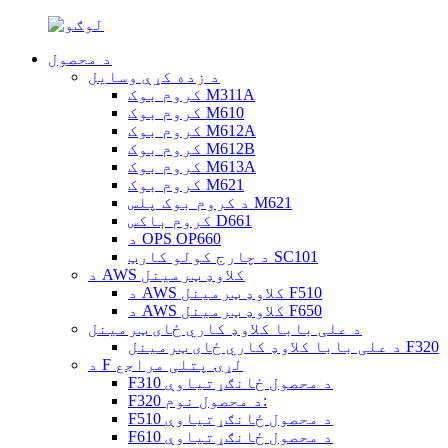
د محصول
د زده کړې وسایل
کروم بوک M311A
کروم بوک M610
کروم بوک M612A
کروم بوک M612B
کروم بوک M613A
کروم بوک M621
د کروم بوک پلس M621
کروم باکس D661
د OPS OP660
د چارج کولو کارټ SC101
د AWS کلاوډ ټرمینل
د AWS کلاوډ ټرمینل F510
د AWS کلاوډ ټرمینل F650
د علی بابا کلاوډ کاري ځای ټرمینل
د علی بابا کلاوډ کاري ځای ټرمینل F320
د F لړۍ پتلی مراجع
F310 د محصول ځانګړتیاوې
F320 د محصول نوم:
F510 د محصول ځانګړتیاوې
F610 د محصول ځانګړتیاوې