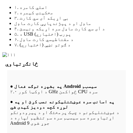
۱. اصلي کامره
۲. مخکینۍ کیمره
۳. بې اړیکه آی سي کارت
ماډل او د پېژندپاڼې کارت ماډل
۴. د آی سي کارت ماډل سره اړیکه ونیسئ
۵. د USB پورټ (اختیاري)
۶. د مقناطیسي کارت ماډل
۷. د ګوتو نښې (اختیاري)
ځانګړتیاوې
● په بشپړه توګه فعال Android سیسټم
د اوکټا کور ۲.۰ GHz ځواکمن CPU سره
● په اسانۍ سره غوښتنلیکونه نصب کړئ او په
لوړه کچه دودیز کیدی شي
د غوښتنلیکونو د چټک پرمختګ او د پیرودونکو
اړتیاو سره سم سیسټم سره سم تنظیم لپاره د
Android 9 جوړ شوی