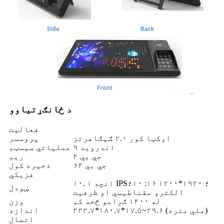
د ځانګړتیاوو
فعالیت
اوکټا کور ۲.۰ ګیګاهرتز
پروسسر
اندروید ۹
عملیاتي سیسټم
۴ جي بي
ريم
۶۴ جي بي
ذخیره کول
فزیکي
۱۰. ۱ انچه IPS؛ ۱۹۲۰*۱۲۰۰ ۱۶: ۱۰؛
ښودل
الکترو مقناطیسي او ظرفیت
له ۱۴۰۰ ګرامو څخه کم
وزن
۳۳۳.۷*۱۸۰.۷*۱۷.۵~۲۹.۶ (ملي متره)
اندازه
اتصال