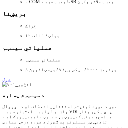
د COM پورټ سره د USB پورټ ملاتړ وکړئ
بریښنا
ځواک
۱۲ وولټ / ۱ الف
عملیاتي سیسټم
عملیاتي سیسټم
وینډوز ۲۰۰۰ / ایکس پی / ۷ / ویسټا / وین ۸
تړل
د سینټرم په اړه
موږ د غوره کیفیت، استثنایی انعطاف او د نړیوال
بازار لپاره د اعتبار سره د VDI پای ټکی، پتلی
مراجع، مینی کمپیوټر، سمارټ بایومیټریک او د
تادیې ټرمینلونو په ګډون د غوره درجې سمارټ
ټرمینلونو ډیزاین، پراختیا او تولید کې تخصص لرو.