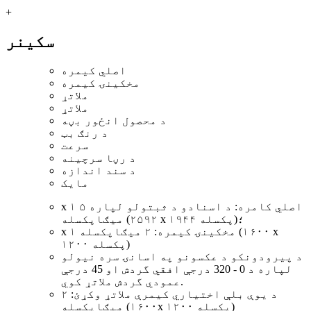
+
سکینر
اصلي کیمره
مخکینۍ کیمره
ملاتړ
ملاتړ
د محصول انځور بڼه
د رنګ بټ
سرعت
د رڼا سرچینه
د سند اندازه
مایک
x ۱ اصلي کامره: د اسنادو د ثبتولو لپاره ۵
میګاپکسله (۲۵۹۲ x ۱۹۴۴ پکسله)؛
x ۱ مخکینۍ کیمره: ۲ میګاپکسله (۱۶۰۰ x
۱۲۰۰ پکسله)
د پیرودونکو د عکسونو په اسانۍ سره نیولو
لپاره د 0 - 320 درجې افقي گردش او 45 درجې
عمودي گردش ملاتړ کوي.
د یوې بلې اختیاري کیمرې ملاتړ وکړئ: ۲
میګاپکسله (۱۶۰۰x ۱۲۰۰ پکسله)