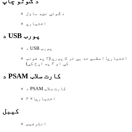
د ګوتو چاپ
د ګوتې نښه ماډل
اختیاري
د USB پورټ
د USB پورټ
اختیاري: اعظمي حد یې تر ۵ پورې (۲ په فونټ
کې او ۳ په اړخ کې)
د PSAM کارت سلاټ
د PSAM کارت سلاټ
اختیاري: × ۴
کیبل
انٹرفیس