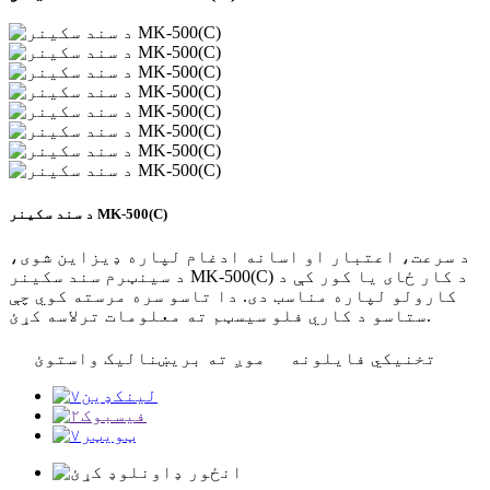
د سند سکینر MK-500(C)
د سرعت، اعتبار او اسانه ادغام لپاره ډیزاین شوی،
د سینټرم سند سکینر MK-500(C) د کار ځای یا کور کې د
کارولو لپاره مناسب دی. دا تاسو سره مرسته کوي چې
ستاسو د کاري فلو سیسټم ته معلومات ترلاسه کړئ.
تخنیکي فایلونه
موږ ته بریښنالیک واستوئ