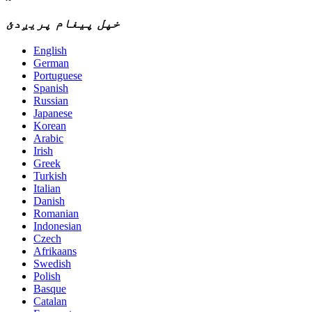
خپل پیغام پریږدئ
English
German
Portuguese
Spanish
Russian
Japanese
Korean
Arabic
Irish
Greek
Turkish
Italian
Danish
Romanian
Indonesian
Czech
Afrikaans
Swedish
Polish
Basque
Catalan