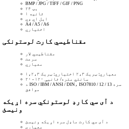
BMP / JPG / TIFF / GIF / PNG
۲۴ بټ
۱ ثانیه
ايل اي ډي
A4 / A5 / A6
اختیاري
مقناطیسي کارت لوستونکی
مقناطیسي لار
سرعت
معیاري
معیاري: ټریک ۲،۳ اختیاري: ټریک ۱،۲،۳
۲۰ - ۱۲۰ سانتي متره/ ثانیې
د ISO / IBM / ANSI / DIN، ISO7810 / 12 / 13 سره
موافق
د آی سي کارډ لوستونکي سره اړیکه
ونیسئ
د آی سي کارت ماډل سره اړیکه ونیسئ
معیاري