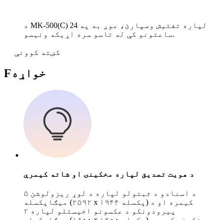
د MK-500(C) لپاره تفتیش وسپارئ، موږ به په 24
ساعتونو کې له تاسو سره اړیکه ونیسو.
کښته کوونې
خواړه
F
د هویت تصدیق لپاره مخکینۍ او شاته کیمرې
د اسنادو د ثبتولو لپاره د لوړ ریزولوشن ۵
میګاپکسله (۲۵۹۲ x ۱۹۴۴ پکسله) کیمره او د
پیرودونکو د عکسونو اخیستلو لپاره ۲
میګاپکسله (۱۶۰۰ x ۱۲۰۰ پکسله) مخکینۍ کیمره