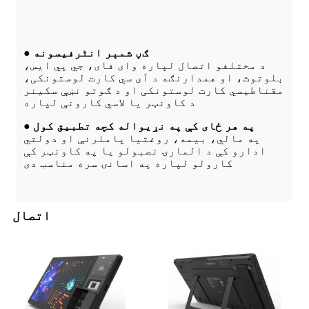
● ګڼ شمېر انٹرفیسونه
د مختلفو اتصال لپاره وای فای، جي پي ایس،
بلوتوث، او همدارنګه د آی سي کارت لوستونکی،
مقناطیسي کارت لوستونکی او د ګوتو نښې سکینر
د کاونټر یا لاسي کارونې لپاره
● په هر ځای کې په نړیواله کچه تطبیق کول
په مالي، بیمه، روغتیا پاملرنې او دولتي
ادارو کې د المارۍ نصبولو یا په کاونټر کې
کارولو لپاره په اسانۍ سره مناسب دی
اتصال