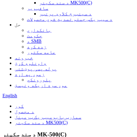
د سند سکینر MK500(C)
سافټویر
د سینټرم کلاوډ پرنټر
د سیټریکس چمتو تصدیق شوي محصولات
حل
بانکداري
حکومت
د SMB
زده کړه
عامه سکتور
خبرونه
ډاونلوډ کړئ
پرله پسې پوښتنې
زموږ په اړه
پلورونکي
موږ سره اړیکه ونیسئ
English
کور
د محصول
سمارټ بایومیټریک ټرمینل
د سند سکینر MK500(C)
د سند سکینر MK-500(C)