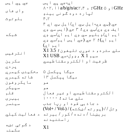
اې-جي پي اېس
جي پي ایس
۸۰۲. ۱۱a/b/g/n/ac؛ د ۲.۴GHz او ۵GHz
وای فای
لپاره دوه ګونی بینډ
۴.۲
بلوتوث
۴ جي (ټي ډي-ايل ټي اي/ايل ټي اي
ايف ډي ډي/ټي ډي؛ ۳ جي (ايس سي ډي
ايم اې/ډبليو سي ډي ايم اې/سي ډي
شبکه
ايم اې)؛ ۲ جي (جي ايس ايم/سي ډي
ايم اې)
X1 3.5 ملي متره، د غوږۍ تلیفون؛
انٹرفیس
X1 USB ډول-سي، X 1 سیم
ظرفیت او الکترومقناطیسي
سکرین
پردي
۵ میګا پېکسل
مخکینۍ کیمرې
۱۳ میګا پېکسل
شاته کیمرې
هو
مایکروفون
هو
سپیکر
الکترومقناطیسي او غیر فعال
قلم
۱۰۰۰۰ ملي هاته؛
بیټرۍ
د جاذبې قوه او رڼا جذب
سینسر
(Vol+ / Vol-) / (پورته / ښکته) / وتل /
بریښنا / دنده / کور / بیرته
د فعالیت کیلي
راستنیدنه
د ګوتې نښه
X1
سکینر