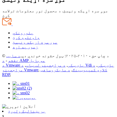
موږ سره اړیکه ونیسئ. د محصول نور معلومات ترلاسه
کړئ
پلورونکي
ډاونلوډ کړئ
موږ سره اړیکه ونیسئ
زموږ په اړه
© د چاپ حق - ۲۰۱۰-۲۰۲۵: ټول حقونه خوندي دي.
د سایټ
د AMP موبایل
نقشه
-
د Vdi پای ټکی
,
د
د Vmware پای ټکی
,
د مراجعینو لپ ټاپ
,
کلاوډ کمپیوټینګ
,
د مایکروسافټ
,
مراجعینو Vmware
RDP
,
برېښنالیک ولېږئ
x