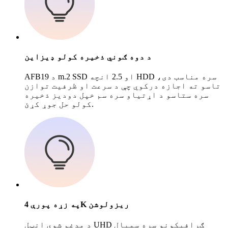
د دوه ګوني ذخیره کولو ډیزاین
AFB19 د m.2 SSD او 2.5 انچه HDD سره مناسب دی،
تاسو ته اجازه درکوي چې د سرعت او ظرفیت توازن
سره ستاسو د اړتیاو سره سم خپل دودیز ذخیره
کولو حل جوړ کړئ.
په زړه پورې 4K ریزولوشن
د مدغم شوي انټل UHD ګرافیکونو سره سمبال