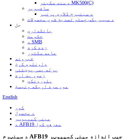
د سند سکینر MK500(C)
سافټویر
د سینټرم کلاوډ پرنټر
د سیټریکس چمتو تصدیق شوي محصولات
حل
بانکداري
حکومت
د SMB
زده کړه
عامه سکتور
خبرونه
ډاونلوډ کړئ
پرله پسې پوښتنې
زموږ په اړه
پلورونکي
موږ سره اړیکه ونیسئ
English
کور
د محصول
مینی کمپیوټر
د AFB19 معرفي کول
د سینټرم AFB19 جیب اندازه مینی کمپیوټر