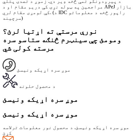
د پیرودونکو تمې څخه ډیر دي. زموږ د تصدۍ پتلي
مراجعین په ټوله نړۍ کې دریم مقام او د APeJ بازار
کې لومړی مقام لري. (د IDC راپور څخه د معلوماتو
سرچینه)
نورې مرستې ته اړتیا لرئ؟
ومومئ چې سینټرم څنګه ستاسو سره
مرسته کولی شي
موږ سره اړیکه ونیسئ
د محصول حلونه
موږ سره اړیکه ونیسئ
موږ سره اړیکه ونیسئ
موږ سره اړیکه ونیسئ. د محصول نور معلومات ترلاسه
کړئ