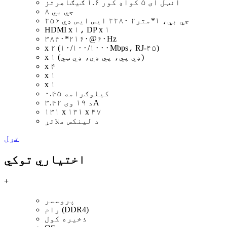
انټل آی ۵ کواډ کور ۱.۶ ګیګاهرتز
۸ جي بي
۲۵۶ جي بي، ۱*متر۲ ۲۲۸۰ ايس ايس ډي
HDMI x ۱، DP x ۱
۳۸۴۰*۲۱۶۰@۶۰Hz
x ۲ (۱۰/۱۰۰/۱۰۰۰Mbps، RJ-۴۵)
x ۱ (ډي پي، پي ډي، ډي ټي)
x ۴
x ۱
x ۱
۰.۴۵ کیلوګرامه
د ۱۹ وی ۳.۴۲A
۱۳۱ x ۱۳۱ x ۴۷
د لینکس ملاتړ
تړل
اختیاري توکي
+
پروسسر
رام (DDR4)
ذخیره کول