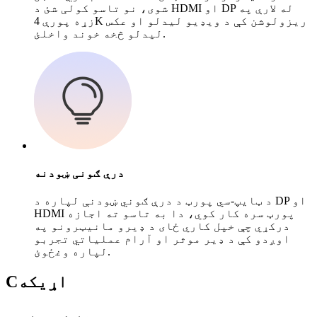
شوی، نو تاسو کولی شئ د HDMI او DP له لارې په
زړه پورې 4K ریزولوشن کې د ویډیو لیدلو او عکس
لیدلو څخه خوند واخلئ.
درې ګونی ښودنه
د ټایپ-سي پورټ د درې ګوني ښودنې لپاره د DP او
HDMI پورټ سره کار کوي، دا به تاسو ته اجازه
درکړي چې خپل کاري ځای د ډیرو مانیټرونو په
اوږدو کې د ډیر موثر او آرام عملیاتي تجربو
لپاره وغځوئ.
اړیکه
C