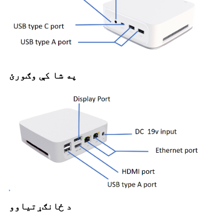
په شا کې وګورئ
د ځانګړتیاوو