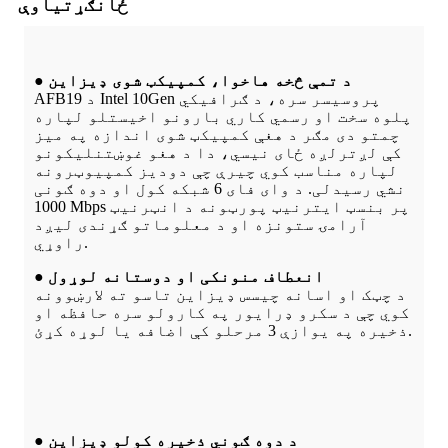
ځانګړتیاوې
● د تمې څخه هاخوا، کمپیکټ شوی ډیزاین
AFB19 د Intel 10Gen پروسیسر سره، د ګرافیکي
پلوه سخت او رسمي کاري بارونو اخیستلو لپاره
چمتو دی مګر د هغې کمپیکټ شوی اندازه په میز
کې لږترلږه ځای نیسي، دا د هغو غوښتنلیکونو
لپاره مناسب کوي چیرې چې دودیز کمپیوټرونه
نشي رسیدلی. د وای فای 6 شبکه کول او دوه ګونی
1000 Mbps پر بنسټ ایترنیټ پورټونه د انټرنیټ
آرامۍ ستونزه او د معلوماتو ګړندی لیږد
راوړي.
● انعطاف منونکی او دوستانه لوړول
د چټک او اسانه چیسس ډیزاین تاسو ته لارښوونه
کوي چې د سکرو ډرایور په کارولو سره حافظه او
ذخیره په یوازې 3 مرحلو کې اضافه یا لوړه کړئ.
● د دوه ګوني ذخیره کولو ډیزاین