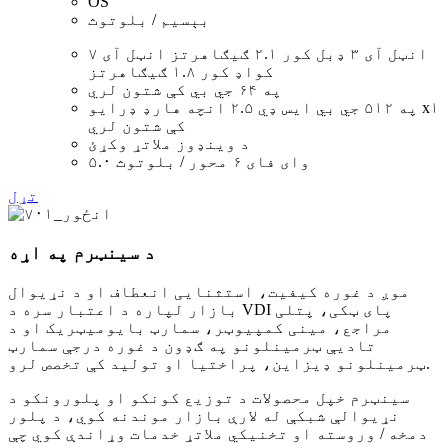
OS
بېسیم / بلوتوث
انټل آی ۳ ډبل کور ۲.۱ ګیګاهرتز انټل آی ۷
کواډ کور ۱.۸ ګیګاهرتز
په ۶۴ جي بي کې شتون لري
په ۵۱۲ جي بي ايس ډي ۲.۵ انچه هارډ ډرایو x۱
کې شتون لري
د وینډوز ملاتړ وکړئ
وای فای ۶ محور / بلوتوث ۵.۰
تړل
د سینټرم په اړه
موږ د غوره کیفیت، استثنایی انعطاف او د نړیوال
بازار لپاره د اعتبار سره د VDI پای ټکی، پتلی
مراجع، مینی کمپیوټر، سمارټ بایومیټریک او د
تادیې ټرمینلونو په ګډون د غوره درجې سمارټ
ټرمینلونو ډیزاین، پراختیا او تولید کې تخصص لرو.
سینټرم خپل محصولات د توزیع کونکو او پلورونکو د
نړیوالې شبکې له لارې بازار موندنه کوي، د پلور
دمخه / وروسته او تخنیکي ملاتړ خدمات وړاندې کوي چې