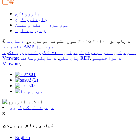
پلورونکي
ډاونلوډ کړئ
موږ سره اړیکه ونیسئ
زموږ په اړه
© د چاپ حق - ۲۰۱۰-۲۰۲۵: ټول حقونه خوندي دي.
د سایټ
د AMP موبایل
نقشه
-
د Vdi پای ټکی
,
د مراجعینو لپ ټاپ
,
د
کلاوډ کمپیوټینګ
,
د مراجعینو
,
د مایکروسافټ RDP
Vmware پای ټکی
,
Vmware
,
برېښنالیک ولېږئ
x
خپل پیغام پریږدئ
English