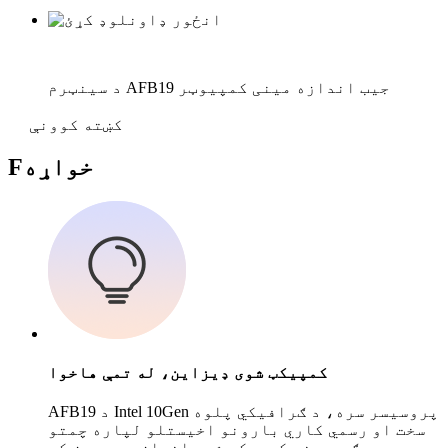
د سینټرم AFB19 جیب اندازه مینی کمپیوټر
کښته کوونې
خواړه
F
کمپیکټ شوی ډیزاین، له تمې هاخوا
AFB19 د Intel 10Gen پروسیسر سره، د ګرافیکي پلوه
سخت او رسمي کاري بارونو اخیستلو لپاره چمتو
دی مګر د هغې کمپیکټ شوی اندازه په میز کې