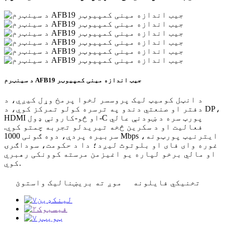
د سینټرم AFB19 جیب اندازه مینی کمپیوټر
د انټل کومیټ لیک پروسسر لخوا پرمخ وړل کیږي، د
دفتر او صنعتي دندو په ترسره کولو تمرکز کوي، د DP،
HDMI او څو-کارونې ډول-C پورټ سره د ښودنې عالي
فعالیت او د سکرین څخه تیریدلو تجربه چمتو کوي.
سربیره پردې، دوه ګونی 1000 Mbps ایترنیټ پورټونه،
غوره وای فای او بلوتوث لیږد؛ دا د حکومت، سوداګرۍ
او مالي برخو لپاره یو اغیزمن مرسته کوونکی رهبري
کوي.
تخنیکي فایلونه
موږ ته بریښنالیک واستوئ