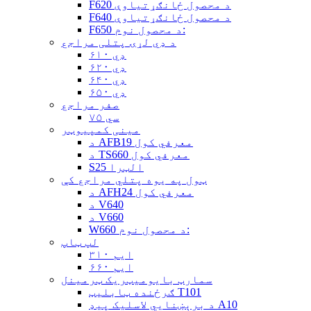
F620 د محصول ځانګړتیاوې
F640 د محصول ځانګړتیاوې
F650 د محصول نوم:
د ډي لړۍ پتلی مراجع
ډي ۶۱۰
ډي ۶۲۰
ډي ۶۴۰
ډي ۶۵۰
صفر مراجع
سي ۷۵
مینی کمپیوټر
د AFB19 معرفي کول
د TS660 معرفي کول
S25 الټرا
ټول په یوه پتلي مراجع کې
د AFH24 معرفي کول
د V640
د V660
W660 د محصول نوم:
لپ ټاپ
ایم ۳۱۰
ایم ۶۶۰
سمارټ بایومیټریک ټرمینل
ګرځنده ټابلیټ T101
د برېښنايي لاسلیک پیډ A10