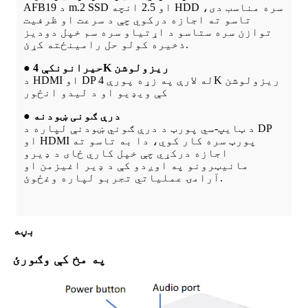
AFB19 د m.2 SSD او 2.5 انچه HDD سره مناسب دی،
تاسو ته اجازه درکوي چې د سرعت او ظرفیت
توازن سره ستاسو د اړتیاو سره سم خپل دودیز
ذخیره کولو حل رامینځته کړئ.
● حیرانونکې 4K ریزولوشن
د HDMI او DP له لارې په زړه پورې 4K ریزولوشن
کې ویډیو او د لیدو انځور
● درې ګونی ښودنه
د ټایپ-سي پورټ د درې ګوني ښودنې لپاره د DP
او HDMI پورټ سره کار کوي، دا به تاسو ته
اجازه درکړي چې خپل کاري ځای د ډیرو
مانیټرونو په اوږدو کې د ډیر اغیزمن او
آرامۍ عملیاتي تجربو لپاره وغځوئ.
بڼه
په مخ کې وګورئ