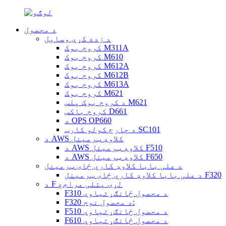
د محصول
د زده کړې وسایل
کروم بوک M311A
کروم بوک M610
کروم بوک M612A
کروم بوک M612B
کروم بوک M613A
کروم بوک M621
د کروم بوک پلس M621
کروم باکس D661
د OPS OP660
د چارج کولو کارټ SC101
د AWS کلاوډ ټرمینل
د AWS کلاوډ ټرمینل F510
د AWS کلاوډ ټرمینل F650
د علی بابا کلاوډ کاري ځای ټرمینل
د علی بابا کلاوډ کاري ځای ټرمینل F320
د F لړۍ پتلی مراجع
F310 د محصول ځانګړتیاوې
F320 د محصول نوم:
F510 د محصول ځانګړتیاوې
F610 د محصول ځانګړتیاوې