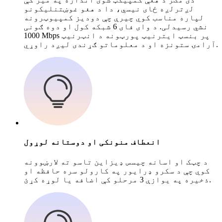
لږترلږه ځای نیسي، دا د هغو غوښتنلیکونو
لپاره مناسب کوي چیرې چې دودیز کمپیوټرونه
نشي رسیدلی. د وای فای 6 شبکه کول او دوه ګونی
1000 Mbps پر بنسټ ایترنیټ پورټونه د انټرنیټ
آرامۍ ستونزه او د معلوماتو ګړندی لیږد راوړي.
انعطاف منونکی او دوستانه لوړول
د چټک او اسانه چیسس ډیزاین تاسو ته لارښوونه
کوي چې د سکرو ډرایور په کارولو سره حافظه او
ذخیره په یوازې 3 مرحلو کې اضافه یا لوړه کړئ.