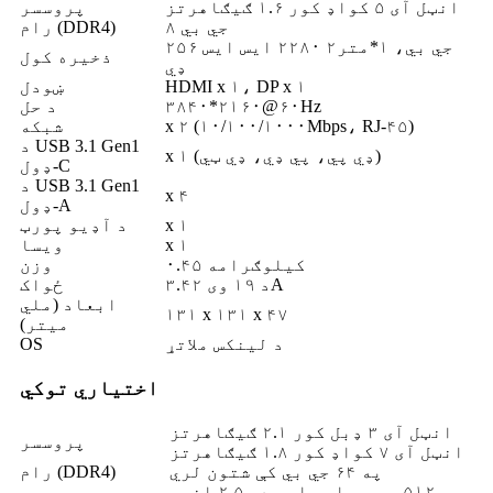
انټل آی ۵ کواډ کور ۱.۶ ګیګاهرتز
پروسسر
۸ جي بي
رام (DDR4)
۲۵۶ جي بي، ۱*متر۲ ۲۲۸۰ ايس ايس
ذخیره کول
ډي
HDMI x ۱، DP x ۱
ښودل
۳۸۴۰*۲۱۶۰@۶۰Hz
د حل
x ۲ (۱۰/۱۰۰/۱۰۰۰Mbps، RJ-۴۵)
شبکه
د USB 3.1 Gen1
x ۱ (ډي پي، پي ډي، ډي ټي)
ډول-C
د USB 3.1 Gen1
x ۴
ډول-A
x ۱
د آډیو پورټ
x ۱
ویسا
۰.۴۵ کیلوګرامه
وزن
د ۱۹ وی ۳.۴۲A
ځواک
ابعاد (ملي
۱۳۱ x ۱۳۱ x ۴۷
میتر)
د لینکس ملاتړ
OS
اختیاري توکي
انټل آی ۳ ډبل کور ۲.۱ ګیګاهرتز
پروسسر
انټل آی ۷ کواډ کور ۱.۸ ګیګاهرتز
په ۶۴ جي بي کې شتون لري
رام (DDR4)
په ۵۱۲ جی بی ایس ایس ډي ۲.۵ انچه