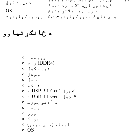
ذخیره کول
هارډ ډیسک x۱ کې شتون لري
د وینډوز ملاتړ وکړئ
OS
وای فای ۶ محور / بلوتوث ۵.۰
بېسیم / بلوتوث
د ځانګړتیاوو
+
پروسسر
رام (DDR4)
ذخیره کول
ښودل
د حل
شبکه
د USB 3.1 Gen1 ډول-C
د USB 3.1 Gen1 ډول-A
د آډیو پورټ
ویسا
وزن
ځواک
ابعاد (ملي میتر)
OS