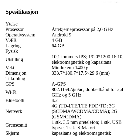
Spesifikasjon
Ytelse
Prosessor
Åttekjerneprosessor på 2,0 GHz
Operativsystem
Android 9
VÆR
4 GB
Lagring
64 GB
Fysisk
10,1 tommers IPS; 1920*1200 16:10;
Utstilling
elektromagnetisk og kapasitans
Vekt
Mindre enn 1400 g
Dimensjon
333,7*180,7*17,5~29,6 (mm)
Tilkobling
GPS
A-GPS
802.11a/b/g/n/ac; dobbeltbånd for 2,4
Wi-Fi
GHz og 5 GHz
Bluetooth
4.2
4G (TD-LTE/LTE FDD/TD; 3G
Nettverk
(SCDMA/WCDMA/CDMA); 2G ​​
(GSM/CDMA)
1 stk. 3,5 mm øretelefon; 1 stk. USB
Grensesnitt
type-c, 1 stk. SIM-kort
Skjerm
kapasitans og elektromagnetisk