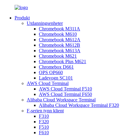
Produkt
Utdanningsenheter
Chromebook M311A
Chromebook M610
Chromebook M612A
Chromebook M612B
Chromebook M613A
Chromebook M621
Chromebook Plus M621
Chromebox D661
OPS OP660
Ladevogn SC101
AWS Cloud Terminal
AWS Cloud Terminal F510
AWS Cloud Terminal F650
Alibaba Cloud Workspace Terminal
Alibaba Cloud Workspace Terminal F320
F-serien tynn klient
F310
F320
F510
F610