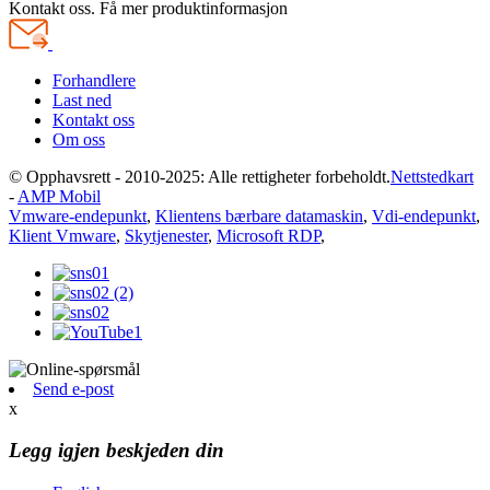
Kontakt oss. Få mer produktinformasjon
Forhandlere
Last ned
Kontakt oss
Om oss
© Opphavsrett - 2010-2025: Alle rettigheter forbeholdt.
Nettstedkart
-
AMP Mobil
Vmware-endepunkt
,
Klientens bærbare datamaskin
,
Vdi-endepunkt
,
Klient Vmware
,
Skytjenester
,
Microsoft RDP
,
Send e-post
x
Legg igjen beskjeden din