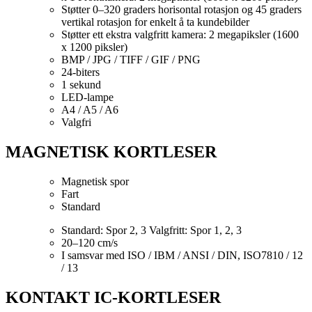
Støtter 0–320 graders horisontal rotasjon og 45 graders
vertikal rotasjon for enkelt å ta kundebilder
Støtter ett ekstra valgfritt kamera: 2 megapiksler (1600
x 1200 piksler)
BMP / JPG / TIFF / GIF / PNG
24-biters
1 sekund
LED-lampe
A4 / A5 / A6
Valgfri
MAGNETISK KORTLESER
Magnetisk spor
Fart
Standard
Standard: Spor 2, 3 Valgfritt: Spor 1, 2, 3
20–120 cm/s
I samsvar med ISO / IBM / ANSI / DIN, ISO7810 / 12
/ 13
KONTAKT IC-KORTLESER