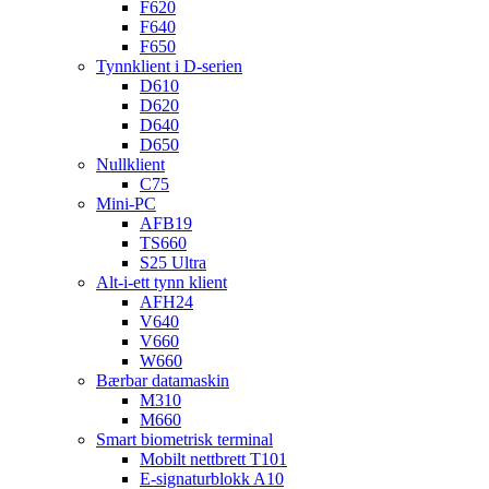
F620
F640
F650
Tynnklient i D-serien
D610
D620
D640
D650
Nullklient
C75
Mini-PC
AFB19
TS660
S25 Ultra
Alt-i-ett tynn klient
AFH24
V640
V660
W660
Bærbar datamaskin
M310
M660
Smart biometrisk terminal
Mobilt nettbrett T101
E-signaturblokk A10