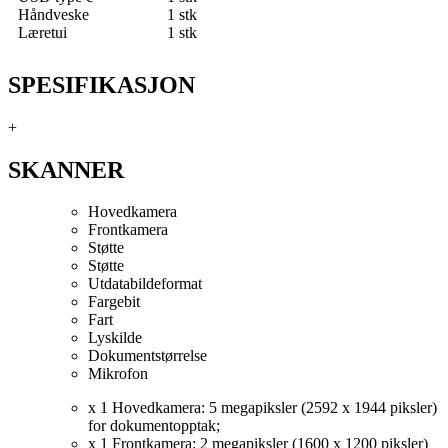
Håndveske
1 stk
Læretui
1 stk
SPESIFIKASJON
+
SKANNER
Hovedkamera
Frontkamera
Støtte
Støtte
Utdatabildeformat
Fargebit
Fart
Lyskilde
Dokumentstørrelse
Mikrofon
x 1 Hovedkamera: 5 megapiksler (2592 x 1944 piksler)
for dokumentopptak;
x 1 Frontkamera: 2 megapiksler (1600 x 1200 piksler)