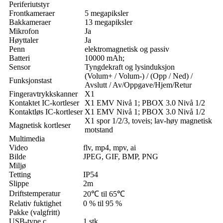
Periferiutstyr
Frontkameraer
5 megapiksler
Bakkameraer
13 megapiksler
Mikrofon
Ja
Høyttaler
Ja
Penn
elektromagnetisk og passiv
Batteri
10000 mAh;
Sensor
Tyngdekraft og lysinduksjon
(Volum+ / Volum-) / (Opp / Ned) /
Funksjonstast
Avslutt / Av/Oppgave/Hjem/Retur
Fingeravtrykkskanner
X1
Kontaktet IC-kortleser
X1 EMV Nivå 1; PBOX 3.0 Nivå 1/2
Kontaktløs IC-kortleser
X1 EMV Nivå 1; PBOX 3.0 Nivå 1/2
X1 spor 1/2/3, toveis; lav-høy magnetisk
Magnetisk kortleser
motstand
Multimedia
Video
flv, mp4, mpv, ai
Bilde
JPEG, GIF, BMP, PNG
Miljø
Tetting
IP54
Slippe
2m
Driftstemperatur
20℃ til 65℃
Relativ fuktighet
0 % til 95 %
Pakke (valgfritt)
USB-type c
1 stk