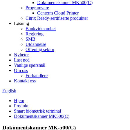
Dokumentskanner MK500(C)
Programvare
Centerm Cloud Printer
Citrix Ready-sertifiserte produkter
Løsning
Bankvirksomhet
Regjering
SMB
Utdannelse
Offentlig sektor
Nyheter
Last ned
Vanlige spørsmål
Om oss
Forhandlere
Kontakt oss
English
Hjem
Produkt
Smart biometrisk terminal
Dokumentskanner MK500(C)
Dokumentskanner MK-500(C)