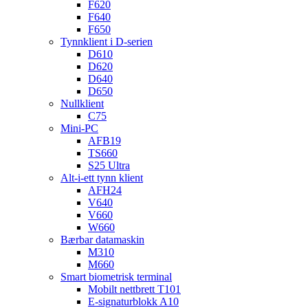
F620
F640
F650
Tynnklient i D-serien
D610
D620
D640
D650
Nullklient
C75
Mini-PC
AFB19
TS660
S25 Ultra
Alt-i-ett tynn klient
AFH24
V640
V660
W660
Bærbar datamaskin
M310
M660
Smart biometrisk terminal
Mobilt nettbrett T101
E-signaturblokk A10