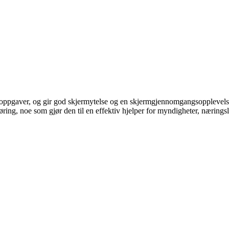
rioppgaver, og gir god skjermytelse og en skjermgjennomgangsopplevel
ing, noe som gjør den til en effektiv hjelper for myndigheter, næringsl