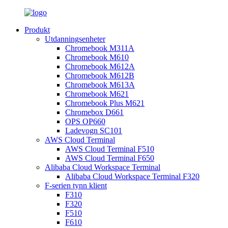
Produkt
Utdanningsenheter
Chromebook M311A
Chromebook M610
Chromebook M612A
Chromebook M612B
Chromebook M613A
Chromebook M621
Chromebook Plus M621
Chromebox D661
OPS OP660
Ladevogn SC101
AWS Cloud Terminal
AWS Cloud Terminal F510
AWS Cloud Terminal F650
Alibaba Cloud Workspace Terminal
Alibaba Cloud Workspace Terminal F320
F-serien tynn klient
F310
F320
F510
F610