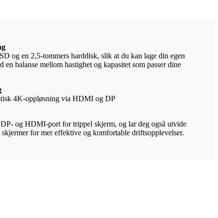
ng
SD og en 2,5-tommers harddisk, slik at du kan lage din egen
ed en balanse mellom hastighet og kapasitet som passer dine
g
tastisk 4K-oppløsning via HDMI og DP
DP- og HDMI-port for trippel skjerm, og lar deg også utvide
e skjermer for mer effektive og komfortable driftsopplevelser.