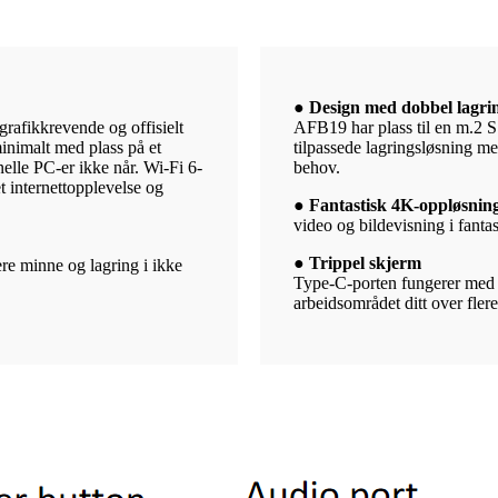
● Design med dobbel lagri
grafikkrevende og offisielt
AFB19 har plass til en m.2 S
inimalt med plass på et
tilpassede lagringsløsning m
nelle PC-er ikke når. Wi-Fi 6-
behov.
t internettopplevelse og
● Fantastisk 4K-oppløsnin
video og bildevisning i fan
● Trippel skjerm
ere minne og lagring i ikke
Type-C-porten fungerer med 
arbeidsområdet ditt over fler