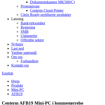
Dokumentskanner MK500(C)
Programvare
Centerm Cloud Printer
Citrix Ready-sertifiserte produkter
Løsning
Bankvirksomhet
Regjering
SMB
Utdannelse
Offentlig sektor
Nyheter
Last ned
Vanlige spørsmål
Om oss
Forhandlere
Kontakt oss
English
Hjem
Produkt
Mini-PC
AFB19
Centerm AFB19 Mini-PC i lommestørrelse