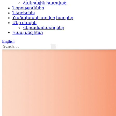
Հանրային հատված
Նորություններ
Ներբեռնել
Հաճախակի տրվող հարցեր
Մեր մասին
Վերավաճառողներ
Կապ մեզ հետ
English