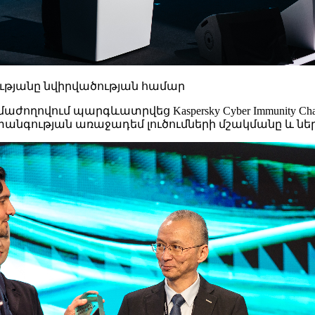
ությանը նվիրվածության համար
ժողովում պարգևատրվեց Kaspersky Cyber ​​Immunity Ch
վտանգության առաջադեմ լուծումների մշակմանը և նե