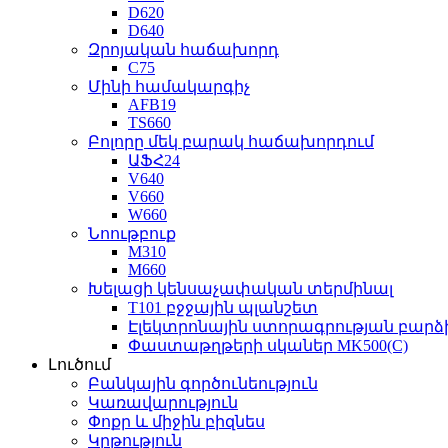
D620
D640
Զրոյական հաճախորդ
C75
Մինի համակարգիչ
AFB19
TS660
Բոլորը մեկ բարակ հաճախորդում
ԱՖՀ24
V640
V660
W660
Նոութբուք
M310
M660
Խելացի կենսաչափական տերմինալ
T101 բջջային պլանշետ
Էլեկտրոնային ստորագրության բարձի
Փաստաթղթերի սկաներ MK500(C)
Լուծում
Բանկային գործունեություն
Կառավարություն
Փոքր և միջին բիզնես
Կրթություն