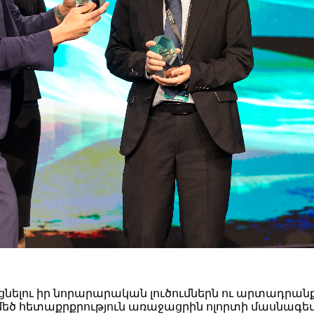
ելու իր նորարարական լուծումներն ու արտադրանքը, ա
ւծումները մեծ հետաքրքրություն առաջացրին ոլորտի մաս