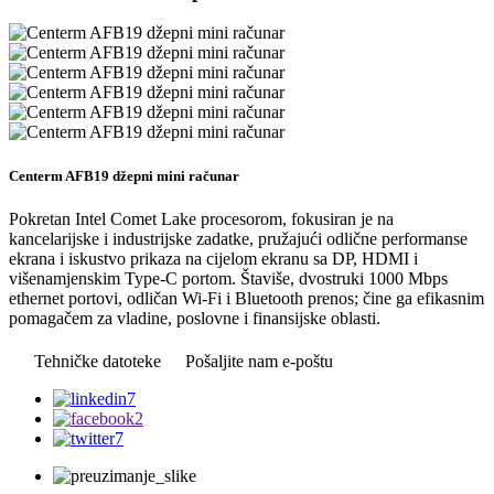
Centerm AFB19 džepni mini računar
Pokretan Intel Comet Lake procesorom, fokusiran je na
kancelarijske i industrijske zadatke, pružajući odlične performanse
ekrana i iskustvo prikaza na cijelom ekranu sa DP, HDMI i
višenamjenskim Type-C portom. Štaviše, dvostruki 1000 Mbps
ethernet portovi, odličan Wi-Fi i Bluetooth prenos; čine ga efikasnim
pomagačem za vladine, poslovne i finansijske oblasti.
Tehničke datoteke
Pošaljite nam e-poštu