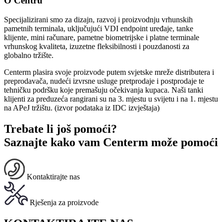
O Centru
Specijalizirani smo za dizajn, razvoj i proizvodnju vrhunskih
pametnih terminala, uključujući VDI endpoint uređaje, tanke
klijente, mini računare, pametne biometrijske i platne terminale
vrhunskog kvaliteta, izuzetne fleksibilnosti i pouzdanosti za
globalno tržište.
Centerm plasira svoje proizvode putem svjetske mreže distributera i
preprodavača, nudeći izvrsne usluge pretprodaje i postprodaje te
tehničku podršku koje premašuju očekivanja kupaca. Naši tanki
klijenti za preduzeća rangirani su na 3. mjestu u svijetu i na 1. mjestu
na APeJ tržištu. (izvor podataka iz IDC izvještaja)
Trebate li još pomoći?
Saznajte kako vam Centerm može pomoći
Kontaktirajte nas
Rješenja za proizvode