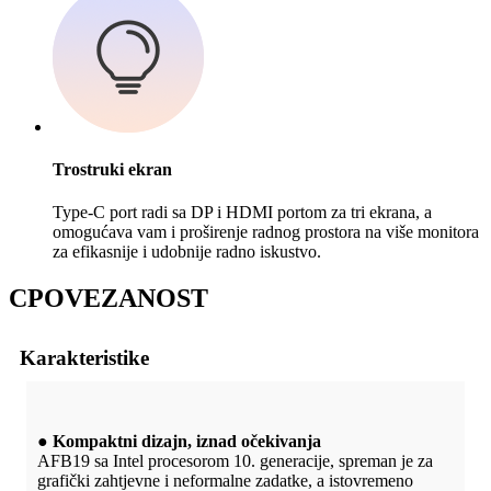
Trostruki ekran
Type-C port radi sa DP i HDMI portom za tri ekrana, a
omogućava vam i proširenje radnog prostora na više monitora
za efikasnije i udobnije radno iskustvo.
C
POVEZANOST
Karakteristike
● Kompaktni dizajn, iznad očekivanja
AFB19 sa Intel procesorom 10. generacije, spreman je za
grafički zahtjevne i neformalne zadatke, a istovremeno