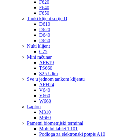
F620
F640
F650
Tanki klijent serije D
D610
D620
D640
D650
Nulti klijent
C75
Mini računar
AFB19
TS660
S25 Ultra
Sve u jednom tankom klijentu
AFH24
V640
V660
W660
Laptop
M310
M660
Pametni biometrijski terminal
Mobilni tablet T101
Podloga za elektronski potpis A10