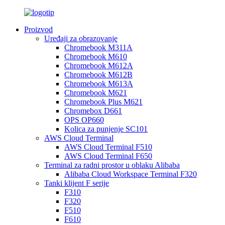
Proizvod
Uređaji za obrazovanje
Chromebook M311A
Chromebook M610
Chromebook M612A
Chromebook M612B
Chromebook M613A
Chromebook M621
Chromebook Plus M621
Chromebox D661
OPS OP660
Kolica za punjenje SC101
AWS Cloud Terminal
AWS Cloud Terminal F510
AWS Cloud Terminal F650
Terminal za radni prostor u oblaku Alibaba
Alibaba Cloud Workspace Terminal F320
Tanki klijent F serije
F310
F320
F510
F610