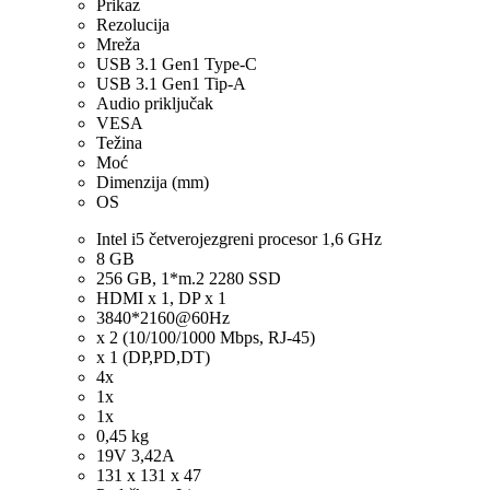
Prikaz
Rezolucija
Mreža
USB 3.1 Gen1 Type-C
USB 3.1 Gen1 Tip-A
Audio priključak
VESA
Težina
Moć
Dimenzija (mm)
OS
Intel i5 četverojezgreni procesor 1,6 GHz
8 GB
256 GB, 1*m.2 2280 SSD
HDMI x 1, DP x 1
3840*2160@60Hz
x 2 (10/100/1000 Mbps, RJ-45)
x 1 (DP,PD,DT)
4x
1x
1x
0,45 kg
19V 3,42A
131 x 131 x 47