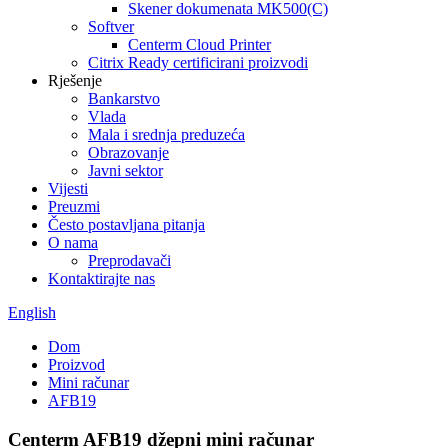
Skener dokumenata MK500(C)
Softver
Centerm Cloud Printer
Citrix Ready certificirani proizvodi
Rješenje
Bankarstvo
Vlada
Mala i srednja preduzeća
Obrazovanje
Javni sektor
Vijesti
Preuzmi
Često postavljana pitanja
O nama
Preprodavači
Kontaktirajte nas
English
Dom
Proizvod
Mini računar
AFB19
Centerm AFB19 džepni mini računar