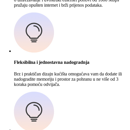
pružaju opušten internet i brži prijenos podataka.
Fleksibilna i jednostavna nadogradnja
Brz i praktičan dizajn kućišta omogućava vam da dodate ili
nadogradite memoriju i prostor za pohranu u ne više od 3
koraka pomoću odvijača.