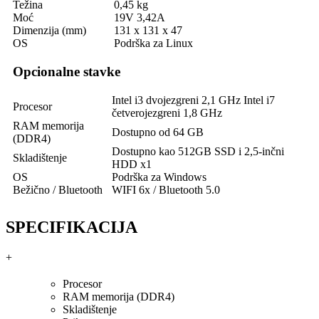
Težina
0,45 kg
Moć
19V 3,42A
Dimenzija (mm)
131 x 131 x 47
OS
Podrška za Linux
Opcionalne stavke
Intel i3 dvojezgreni 2,1 GHz Intel i7
Procesor
četverojezgreni 1,8 GHz
RAM memorija
Dostupno od 64 GB
(DDR4)
Dostupno kao 512GB SSD i 2,5-inčni
Skladištenje
HDD x1
OS
Podrška za Windows
Bežično / Bluetooth
WIFI 6x / Bluetooth 5.0
SPECIFIKACIJA
+
Procesor
RAM memorija (DDR4)
Skladištenje