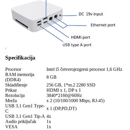
Specifikacija
Procesor
Intel i5 četverojezgreni procesor 1,6 GHz
RAM memorija
8 GB
(DDR4)
Skladištenje
256 GB, 1*m.2 2280 SSD
Prikaz
HDMI x 1, DP x 1
Rezolucija
3840*2160@60Hz
Mreža
x 2 (10/100/1000 Mbps, RJ-45)
USB 3.1 Gen1 Type-
x 1 (DP,PD,DT)
C
USB 3.1 Gen1 Tip-A
4x
Audio priključak
1x
VESA
1x