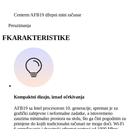
Centerm AFB19 džepni mini računar
Preuzimanja
F
KARAKTERISTIKE
Kompaktni dizajn, iznad očekivanja
AFB19 sa Intel procesorom 10. generacije, spreman je za
grafički zahtjevne i neformalne zadatke, a istovremeno
zauzima minimalno prostora na stolu, što ga čini pogodnim za
primjene do kojih tradicionalni računari ne mogu doći. Wi-Fi
6 umrežavanje i dvostruki ethernet portovi od 1000 Mbps