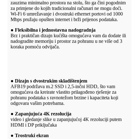
zauzima minimalno prostora na stolu, što ga čini pogodnim
za primjene do kojih tradicionalni računari ne mogu doći.
Wi-Fi 6 umrežavanje i dvostruki ethernet portovi od 1000
Mbps pružaju opušten internet i brži prijenos podataka.
● Fleksibilna i jednostavna nadogradnja
Brz i praktičan dizajn kućišta omogućava vam da dodate ili
nadogradite memoriju i prostor za pohranu u ne više od 3
koraka pomoću odvijača.
● Dizajn s dvostrukim skladištenjem
AFB19 podržava m.2 SSD i 2,5-inčni HDD, što vam
omogućava da kreirate vlastito prilagođeno rješenje za
pohranu podataka s ravnotežom brzine i kapaciteta koji
odgovara vašim potrebama.
● Zapanjujuća 4K rezolucija
video i gledanje slike u zapanjujućoj 4K rezoluciji putem
HDMI i DP priključaka
● Trostruki ekran