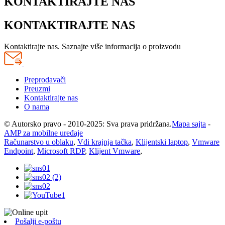
KONTAKTIRAJTE NAS
KONTAKTIRAJTE NAS
Kontaktirajte nas. Saznajte više informacija o proizvodu
Preprodavači
Preuzmi
Kontaktirajte nas
O nama
© Autorsko pravo - 2010-2025: Sva prava pridržana.
Mapa sajta
-
AMP za mobilne uređaje
Računarstvo u oblaku
,
Vdi krajnja tačka
,
Klijentski laptop
,
Vmware
Endpoint
,
Microsoft RDP
,
Klijent Vmware
,
Pošalji e-poštu