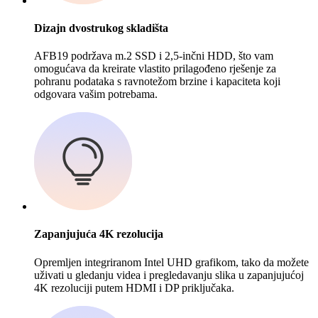
Dizajn dvostrukog skladišta
AFB19 podržava m.2 SSD i 2,5-inčni HDD, što vam
omogućava da kreirate vlastito prilagođeno rješenje za
pohranu podataka s ravnotežom brzine i kapaciteta koji
odgovara vašim potrebama.
Zapanjujuća 4K rezolucija
Opremljen integriranom Intel UHD grafikom, tako da možete
uživati ​​u gledanju videa i pregledavanju slika u zapanjujućoj
4K rezoluciji putem HDMI i DP priključaka.